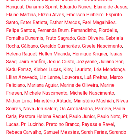
Hangout
,
Dunamis Sprint
,
Eduardo Nunes
,
Elaine de Jesus
,
Elaine Martins
,
Elizeu Alves
,
Emerson Pinheiro
,
Espírito
Santo
,
Ester Batista
,
Esther Marcos
,
Fael Magalhães
,
Felipe Santos
,
Fernanda Brum
,
Fernandinho
,
Flordelis
,
Fornalha Dunamis
,
Fruto Sagrado
,
Gabi Oliveira
,
Gabriela
Rocha
,
Gálbano
,
Geraldo Guimarães
,
Gisele Nascimento
,
Helena Raquel
,
Hellen Miranda
,
Henrique Krigner
,
Isaias
Saad
,
Jairo Bonfim
,
Jesus Cristo
,
Jozyanne
,
Juliano Son
,
Kadu Ferraz
,
Kleber Lucas
,
Klev
,
Lauriete
,
Léa Mendonça
,
Lilian Azevedo
,
Liz Lanne
,
Louvores
,
Luã Freitas
,
Marco
Feliciano
,
Mariana Aguiar
,
Marina de Oliveira
,
Marine
Friesen
,
Michele Nascimento
,
Michelle Nascimento
,
Midian Lima
,
Ministério Atitude
,
Ministério Mãshîah
,
Nívea
Soares
,
Nova Jerusalém
,
Os Arrebatados
,
Pamela
,
Paola
Carla
,
Pastora Helena Raquel
,
Paulo Junior
,
Paulo Neto
,
Pr.
Lucas
,
Pr. Lucinho
,
Preto no Branco
,
Rayssa e Ravel
,
Rebeca Carvalho
,
Samuel Messias
,
Sarah Farias
,
Sarando