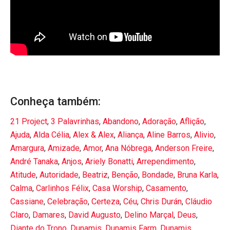
Conheça também:
21 Project
,
3 Palavrinhas
,
Abandono
,
Adoração
,
Aflição
,
Ajuda
,
Alda Célia
,
Alex & Alex
,
Aliança
,
Aline Barros
,
Alivio
,
Amargura
,
Amizade
,
Amor
,
Ana Nóbrega
,
Anderson Freire
,
André Tanaka
,
Anjos
,
Ariely Bonatti
,
Arrependimento
,
Atitude
,
Autoridade
,
Beatriz
,
Benção
,
Bondade
,
Bruna Karla
,
Calma
,
Carlinhos Félix
,
Casa Worship
,
Casamento
,
Cassiane
,
Celebração
,
Certeza
,
Céu
,
Chris Durán
,
Cláudio
Claro
,
Damares
,
David Augusto
,
Delino Marçal
,
Deus
,
Diante do Trono
,
Dunamis
,
Dunamis Farm
,
Dunamis