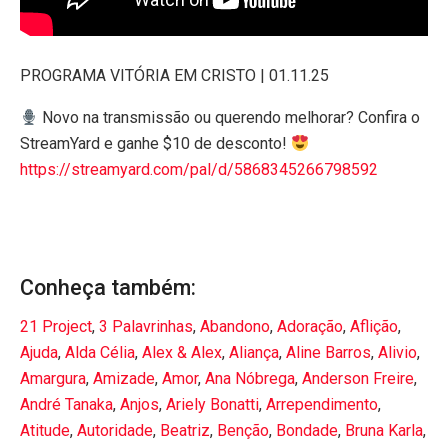
PROGRAMA VITÓRIA EM CRISTO | 01.11.25
Novo na transmissão ou querendo melhorar? Confira o
StreamYard e ganhe $10 de desconto!
https://streamyard.com/pal/d/5868345266798592
Conheça também:
21 Project
,
3 Palavrinhas
,
Abandono
,
Adoração
,
Aflição
,
Ajuda
,
Alda Célia
,
Alex & Alex
,
Aliança
,
Aline Barros
,
Alivio
,
Amargura
,
Amizade
,
Amor
,
Ana Nóbrega
,
Anderson Freire
,
André Tanaka
,
Anjos
,
Ariely Bonatti
,
Arrependimento
,
Atitude
,
Autoridade
,
Beatriz
,
Benção
,
Bondade
,
Bruna Karla
,