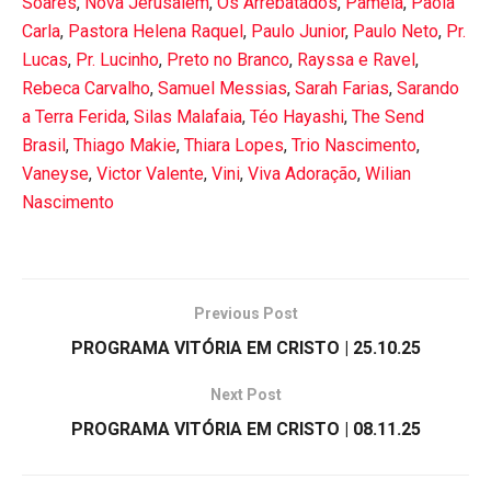
Soares
,
Nova Jerusalém
,
Os Arrebatados
,
Pamela
,
Paola
Carla
,
Pastora Helena Raquel
,
Paulo Junior
,
Paulo Neto
,
Pr.
Lucas
,
Pr. Lucinho
,
Preto no Branco
,
Rayssa e Ravel
,
Rebeca Carvalho
,
Samuel Messias
,
Sarah Farias
,
Sarando
a Terra Ferida
,
Silas Malafaia
,
Téo Hayashi
,
The Send
Brasil
,
Thiago Makie
,
Thiara Lopes
,
Trio Nascimento
,
Vaneyse
,
Victor Valente
,
Vini
,
Viva Adoração
,
Wilian
Nascimento
Previous Post
PROGRAMA VITÓRIA EM CRISTO | 25.10.25
Next Post
PROGRAMA VITÓRIA EM CRISTO | 08.11.25