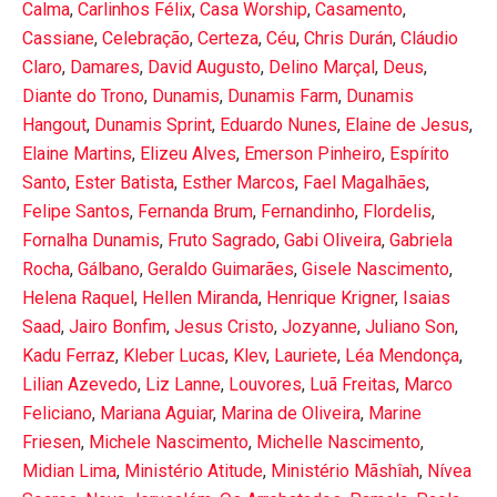
Calma
,
Carlinhos Félix
,
Casa Worship
,
Casamento
,
Cassiane
,
Celebração
,
Certeza
,
Céu
,
Chris Durán
,
Cláudio
Claro
,
Damares
,
David Augusto
,
Delino Marçal
,
Deus
,
Diante do Trono
,
Dunamis
,
Dunamis Farm
,
Dunamis
Hangout
,
Dunamis Sprint
,
Eduardo Nunes
,
Elaine de Jesus
,
Elaine Martins
,
Elizeu Alves
,
Emerson Pinheiro
,
Espírito
Santo
,
Ester Batista
,
Esther Marcos
,
Fael Magalhães
,
Felipe Santos
,
Fernanda Brum
,
Fernandinho
,
Flordelis
,
Fornalha Dunamis
,
Fruto Sagrado
,
Gabi Oliveira
,
Gabriela
Rocha
,
Gálbano
,
Geraldo Guimarães
,
Gisele Nascimento
,
Helena Raquel
,
Hellen Miranda
,
Henrique Krigner
,
Isaias
Saad
,
Jairo Bonfim
,
Jesus Cristo
,
Jozyanne
,
Juliano Son
,
Kadu Ferraz
,
Kleber Lucas
,
Klev
,
Lauriete
,
Léa Mendonça
,
Lilian Azevedo
,
Liz Lanne
,
Louvores
,
Luã Freitas
,
Marco
Feliciano
,
Mariana Aguiar
,
Marina de Oliveira
,
Marine
Friesen
,
Michele Nascimento
,
Michelle Nascimento
,
Midian Lima
,
Ministério Atitude
,
Ministério Mãshîah
,
Nívea