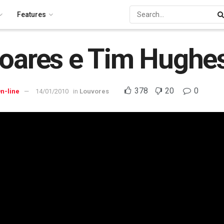
Features
Soares e Tim Hughe
378
20
0
n-line
14/01/2010
in
Louvores