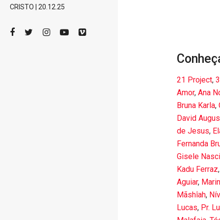
CRISTO | 20.12.25
Conheç
21 Project
,
3
Amor
,
Ana N
Bruna Karla
,
David Augus
de Jesus
,
El
Fernanda Br
Gisele Nasc
Kadu Ferraz
Aguiar
,
Marin
Mãshîah
,
Ní
Lucas
,
Pr. L