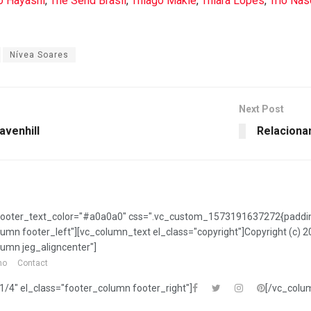
́o Hayashi
,
The Send Brasil
,
Thiago Makie
,
Thiara Lopes
,
Trio Na
Nívea Soares
Next Post
venhill
Relaciona
ooter_text_color="#a0a0a0" css=".vc_custom_1573191637272{padding-
lumn footer_left"][vc_column_text el_class="copyright"]Copyright (c
lumn jeg_aligncenter"]
mo
Contact
/4" el_class="footer_column footer_right"]
[/vc_colu