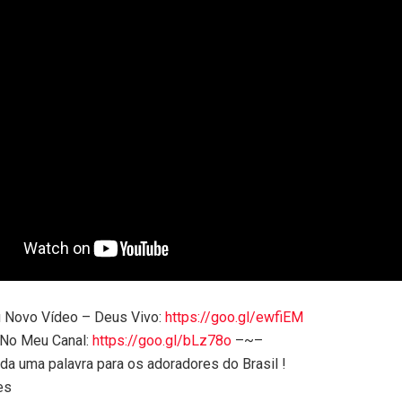
 Novo Vídeo – Deus Vivo:
https://goo.gl/ewfiEM
 No Meu Canal:
https://goo.gl/bLz78o
–~–
a uma palavra para os adoradores do Brasil !
es