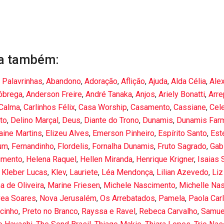
a também:
 Palavrinhas
,
Abandono
,
Adoração
,
Aflição
,
Ajuda
,
Alda Célia
,
Ale
óbrega
,
Anderson Freire
,
André Tanaka
,
Anjos
,
Ariely Bonatti
,
Arr
Calma
,
Carlinhos Félix
,
Casa Worship
,
Casamento
,
Cassiane
,
Cel
to
,
Delino Marçal
,
Deus
,
Diante do Trono
,
Dunamis
,
Dunamis Far
aine Martins
,
Elizeu Alves
,
Emerson Pinheiro
,
Espírito Santo
,
Est
um
,
Fernandinho
,
Flordelis
,
Fornalha Dunamis
,
Fruto Sagrado
,
Gabi
imento
,
Helena Raquel
,
Hellen Miranda
,
Henrique Krigner
,
Isaias 
,
Kleber Lucas
,
Klev
,
Lauriete
,
Léa Mendonça
,
Lilian Azevedo
,
Liz
a de Oliveira
,
Marine Friesen
,
Michele Nascimento
,
Michelle Na
vea Soares
,
Nova Jerusalém
,
Os Arrebatados
,
Pamela
,
Paola Car
ucinho
,
Preto no Branco
,
Rayssa e Ravel
,
Rebeca Carvalho
,
Samue