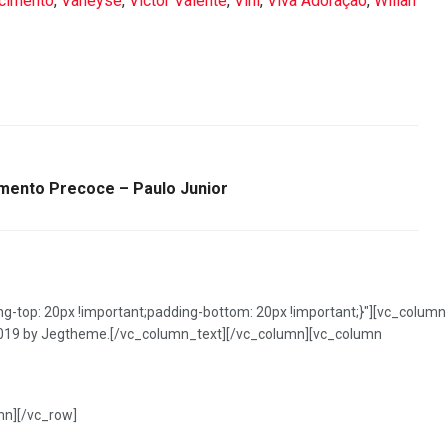
scimento
,
Vaneyse
,
Victor Valente
,
Vini
,
Viva Adoração
,
Wilian
mento Precoce – Paulo Junior
top: 20px !important;padding-bottom: 20px !important;}"][vc_column
) 2019 by Jegtheme.[/vc_column_text][/vc_column][vc_column
mn][/vc_row]