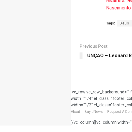
Malafaia
,
Te
Nascimento
Tags:
Deus
Previous Post
UNÇÃO – Leonard Ra
[vc_row vc_row_background="" f
width="1/4" el_class="footer_co
width="1/2" el_class="footer_co
About
Buy JNews
Request A De
[/vc_column][vc_column width="1