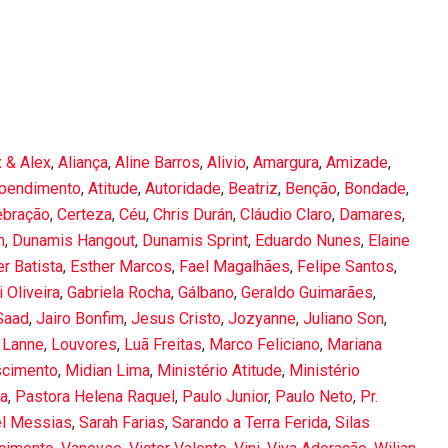
x & Alex
,
Aliança
,
Aline Barros
,
Alivio
,
Amargura
,
Amizade
,
ependimento
,
Atitude
,
Autoridade
,
Beatriz
,
Benção
,
Bondade
,
ebração
,
Certeza
,
Céu
,
Chris Durán
,
Cláudio Claro
,
Damares
,
m
,
Dunamis Hangout
,
Dunamis Sprint
,
Eduardo Nunes
,
Elaine
er Batista
,
Esther Marcos
,
Fael Magalhães
,
Felipe Santos
,
 Oliveira
,
Gabriela Rocha
,
Gálbano
,
Geraldo Guimarães
,
Saad
,
Jairo Bonfim
,
Jesus Cristo
,
Jozyanne
,
Juliano Son
,
 Lanne
,
Louvores
,
Luã Freitas
,
Marco Feliciano
,
Mariana
scimento
,
Midian Lima
,
Ministério Atitude
,
Ministério
la
,
Pastora Helena Raquel
,
Paulo Junior
,
Paulo Neto
,
Pr.
l Messias
,
Sarah Farias
,
Sarando a Terra Ferida
,
Silas