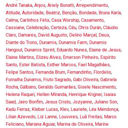
André Tanaka
,
Anjos
,
Ariely Bonatti
,
Arrependimento
,
Atitude
,
Autoridade
,
Beatriz
,
Benção
,
Bondade
,
Bruna Karla
,
Calma
,
Carlinhos Félix
,
Casa Worship
,
Casamento
,
Cassiane
,
Celebração
,
Certeza
,
Céu
,
Chris Durán
,
Cláudio
Claro
,
Damares
,
David Augusto
,
Delino Marçal
,
Deus
,
Diante do Trono
,
Dunamis
,
Dunamis Farm
,
Dunamis
Hangout
,
Dunamis Sprint
,
Eduardo Nunes
,
Elaine de Jesus
,
Elaine Martins
,
Elizeu Alves
,
Emerson Pinheiro
,
Espírito
Santo
,
Ester Batista
,
Esther Marcos
,
Fael Magalhães
,
Felipe Santos
,
Fernanda Brum
,
Fernandinho
,
Flordelis
,
Fornalha Dunamis
,
Fruto Sagrado
,
Gabi Oliveira
,
Gabriela
Rocha
,
Gálbano
,
Geraldo Guimarães
,
Gisele Nascimento
,
Helena Raquel
,
Hellen Miranda
,
Henrique Krigner
,
Isaias
Saad
,
Jairo Bonfim
,
Jesus Cristo
,
Jozyanne
,
Juliano Son
,
Kadu Ferraz
,
Kleber Lucas
,
Klev
,
Lauriete
,
Léa Mendonça
,
Lilian Azevedo
,
Liz Lanne
,
Louvores
,
Luã Freitas
,
Marco
Feliciano
,
Mariana Aguiar
,
Marina de Oliveira
,
Marine