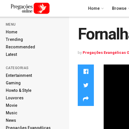
Home
Browse
MENU
Fornalh
Home
Trending
Recommended
by
Pregações Evangélicas O
Latest
CATEGORIAS
Entertainment
Gaming
Howto & Style
Louvores
Movie
Music
News
Pregações Evangélicas