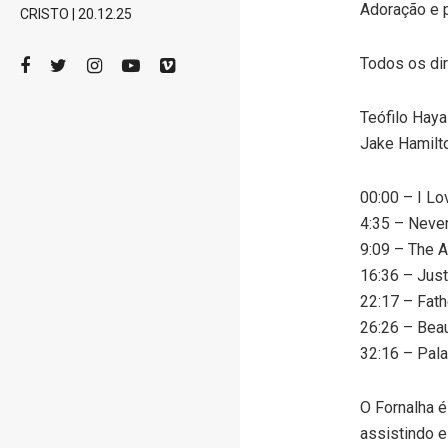
Adoração e 
CRISTO | 20.12.25
Todos os di
Teófilo Hay
Jake Hamilt
00:00 – I L
4:35 – Neve
9:09 – The A
16:36 – Jus
22:17 – Fat
26:26 – Beau
32:16 – Pala
O Fornalha é
assistindo e