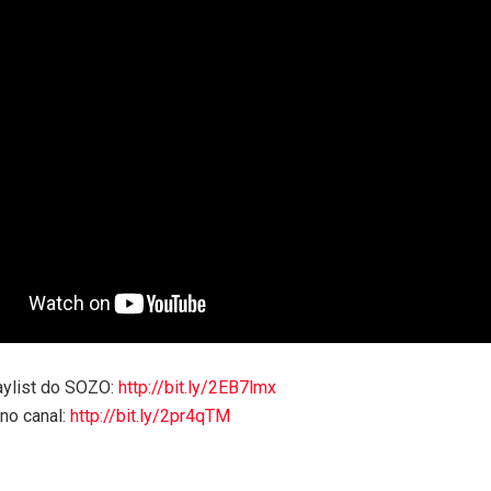
aylist do SOZO:
http://bit.ly/2EB7lmx
no canal:
http://bit.ly/2pr4qTM