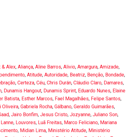
x & Alex
,
Aliança
,
Aline Barros
,
Alivio
,
Amargura
,
Amizade
,
ependimento
,
Atitude
,
Autoridade
,
Beatriz
,
Benção
,
Bondade
,
ebração
,
Certeza
,
Céu
,
Chris Durán
,
Cláudio Claro
,
Damares
,
m
,
Dunamis Hangout
,
Dunamis Sprint
,
Eduardo Nunes
,
Elaine
er Batista
,
Esther Marcos
,
Fael Magalhães
,
Felipe Santos
,
 Oliveira
,
Gabriela Rocha
,
Gálbano
,
Geraldo Guimarães
,
Saad
,
Jairo Bonfim
,
Jesus Cristo
,
Jozyanne
,
Juliano Son
,
 Lanne
,
Louvores
,
Luã Freitas
,
Marco Feliciano
,
Mariana
scimento
,
Midian Lima
,
Ministério Atitude
,
Ministério