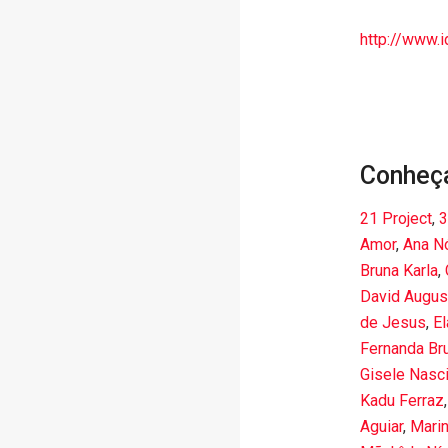
http://www.
Conheç
21 Project
,
3
Amor
,
Ana N
Bruna Karla
,
David Augus
de Jesus
,
El
Fernanda Br
Gisele Nasc
Kadu Ferraz
Aguiar
,
Marin