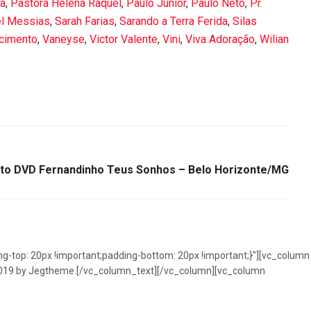
la
,
Pastora Helena Raquel
,
Paulo Junior
,
Paulo Neto
,
Pr.
l Messias
,
Sarah Farias
,
Sarando a Terra Ferida
,
Silas
scimento
,
Vaneyse
,
Victor Valente
,
Vini
,
Viva Adoração
,
Wilian
o DVD Fernandinho Teus Sonhos – Belo Horizonte/MG
top: 20px !important;padding-bottom: 20px !important;}"][vc_column
) 2019 by Jegtheme.[/vc_column_text][/vc_column][vc_column