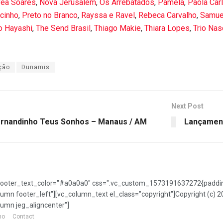
vea Soares
,
Nova Jerusalém
,
Os Arrebatados
,
Pamela
,
Paola Car
ucinho
,
Preto no Branco
,
Rayssa e Ravel
,
Rebeca Carvalho
,
Samue
́o Hayashi
,
The Send Brasil
,
Thiago Makie
,
Thiara Lopes
,
Trio Na
ção
Dunamis
Next Post
rnandinho Teus Sonhos – Manaus / AM
Lançament
ooter_text_color="#a0a0a0" css=".vc_custom_1573191637272{padding-
lumn footer_left"][vc_column_text el_class="copyright"]Copyright (c
lumn jeg_aligncenter"]
mo
Contact