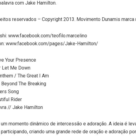
palavra com Jake Hamilton.
reitos reservados – Copyright 2013. Movimento Dunamis marca r
ashi: www.facebook.com/teofilo.marcelino
on: www.facebook.com/pages/Jake-Hamilton/
ove Your Presence
r Let Me Down
nthem / The Great I Am
t Beyond The Breaking
hers Song
tiful Rider
vra // Jake Hamilton
 um momento dinâmico de intercessão e adoração. A ideia é lev
 participando, criando uma grande rede de oração e adoração por