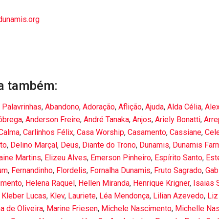
idunamis.org
a também:
 Palavrinhas
,
Abandono
,
Adoração
,
Aflição
,
Ajuda
,
Alda Célia
,
Ale
óbrega
,
Anderson Freire
,
André Tanaka
,
Anjos
,
Ariely Bonatti
,
Arr
Calma
,
Carlinhos Félix
,
Casa Worship
,
Casamento
,
Cassiane
,
Cel
to
,
Delino Marçal
,
Deus
,
Diante do Trono
,
Dunamis
,
Dunamis Far
aine Martins
,
Elizeu Alves
,
Emerson Pinheiro
,
Espírito Santo
,
Est
um
,
Fernandinho
,
Flordelis
,
Fornalha Dunamis
,
Fruto Sagrado
,
Gabi
imento
,
Helena Raquel
,
Hellen Miranda
,
Henrique Krigner
,
Isaias 
,
Kleber Lucas
,
Klev
,
Lauriete
,
Léa Mendonça
,
Lilian Azevedo
,
Liz
a de Oliveira
,
Marine Friesen
,
Michele Nascimento
,
Michelle Na