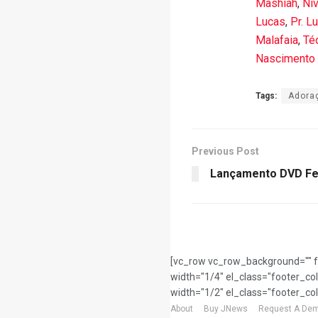
Mãshîah
,
Ní
Lucas
,
Pr. L
Malafaia
,
Te
Nascimento
Tags:
Adora
Previous Post
Lançamento DVD Fe
[vc_row vc_row_background="" f
width="1/4" el_class="footer_co
width="1/2" el_class="footer_co
About
Buy JNews
Request A De