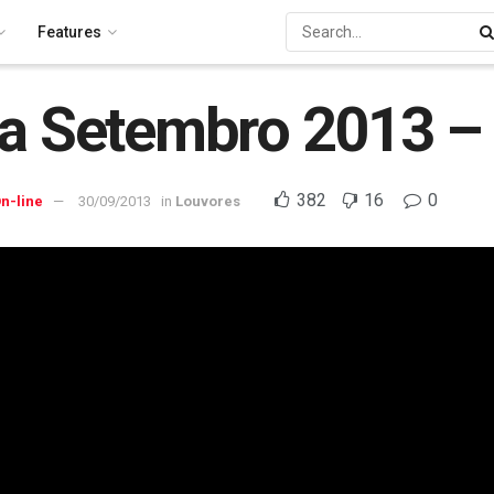
Features
a Setembro 2013 –
382
16
0
n-line
30/09/2013
in
Louvores