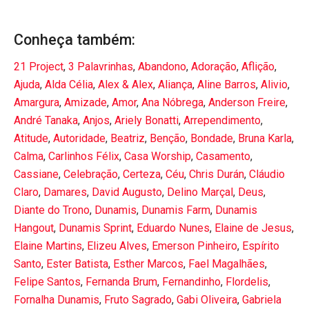
Conheça também:
21 Project
,
3 Palavrinhas
,
Abandono
,
Adoração
,
Aflição
,
Ajuda
,
Alda Célia
,
Alex & Alex
,
Aliança
,
Aline Barros
,
Alivio
,
Amargura
,
Amizade
,
Amor
,
Ana Nóbrega
,
Anderson Freire
,
André Tanaka
,
Anjos
,
Ariely Bonatti
,
Arrependimento
,
Atitude
,
Autoridade
,
Beatriz
,
Benção
,
Bondade
,
Bruna Karla
,
Calma
,
Carlinhos Félix
,
Casa Worship
,
Casamento
,
Cassiane
,
Celebração
,
Certeza
,
Céu
,
Chris Durán
,
Cláudio
Claro
,
Damares
,
David Augusto
,
Delino Marçal
,
Deus
,
Diante do Trono
,
Dunamis
,
Dunamis Farm
,
Dunamis
Hangout
,
Dunamis Sprint
,
Eduardo Nunes
,
Elaine de Jesus
,
Elaine Martins
,
Elizeu Alves
,
Emerson Pinheiro
,
Espírito
Santo
,
Ester Batista
,
Esther Marcos
,
Fael Magalhães
,
Felipe Santos
,
Fernanda Brum
,
Fernandinho
,
Flordelis
,
Fornalha Dunamis
,
Fruto Sagrado
,
Gabi Oliveira
,
Gabriela