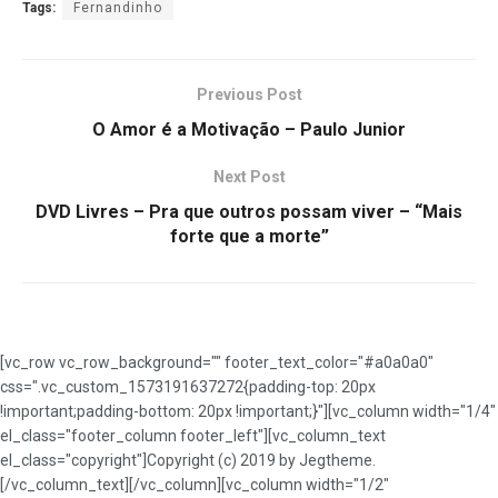
Tags:
Fernandinho
Previous Post
O Amor é a Motivação – Paulo Junior
Next Post
DVD Livres – Pra que outros possam viver – “Mais
forte que a morte”
[vc_row vc_row_background="" footer_text_color="#a0a0a0"
css=".vc_custom_1573191637272{padding-top: 20px
!important;padding-bottom: 20px !important;}"][vc_column width="1/4"
el_class="footer_column footer_left"][vc_column_text
el_class="copyright"]Copyright (c) 2019 by Jegtheme.
[/vc_column_text][/vc_column][vc_column width="1/2"