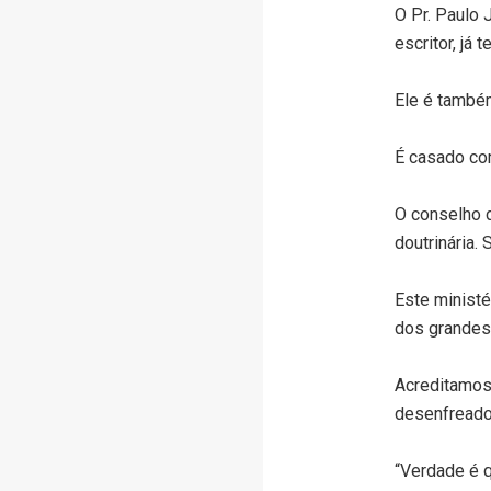
O Pr. Paulo 
escritor, já
Ele é també
É casado co
O conselho d
doutrinária.
Este minist
dos grandes
Acreditamos 
desenfreado
“Verdade é q