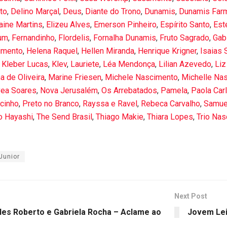
to
,
Delino Marçal
,
Deus
,
Diante do Trono
,
Dunamis
,
Dunamis Far
aine Martins
,
Elizeu Alves
,
Emerson Pinheiro
,
Espírito Santo
,
Est
um
,
Fernandinho
,
Flordelis
,
Fornalha Dunamis
,
Fruto Sagrado
,
Gabi
imento
,
Helena Raquel
,
Hellen Miranda
,
Henrique Krigner
,
Isaias 
,
Kleber Lucas
,
Klev
,
Lauriete
,
Léa Mendonça
,
Lilian Azevedo
,
Liz
a de Oliveira
,
Marine Friesen
,
Michele Nascimento
,
Michelle Na
vea Soares
,
Nova Jerusalém
,
Os Arrebatados
,
Pamela
,
Paola Car
ucinho
,
Preto no Branco
,
Rayssa e Ravel
,
Rebeca Carvalho
,
Samue
́o Hayashi
,
The Send Brasil
,
Thiago Makie
,
Thiara Lopes
,
Trio Na
Junior
Next Post
les Roberto e Gabriela Rocha – Aclame ao
Jovem Lei