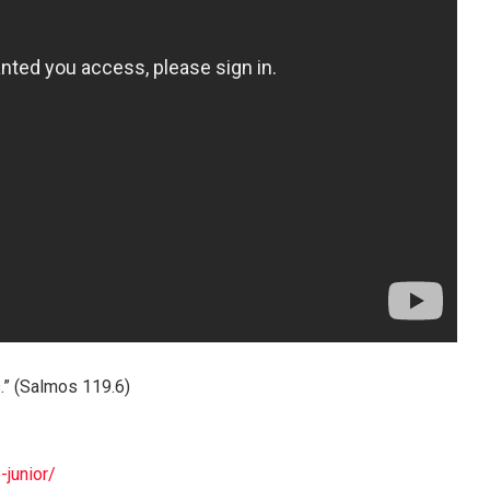
.” (Salmos 119.6)
-junior/