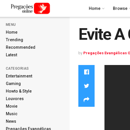
Home
Browse
MENU
Evite A
Home
Trending
Recommended
by
Pregações Evangélicas O
Latest
CATEGORIAS
Entertainment
Gaming
Howto & Style
Louvores
Movie
Music
News
Pregações Evangélicas