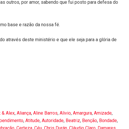
Mas outros, por amor, sabendo que fui posto para defesa do
como base e razão da nossa fé.
o através deste ministério e que ele seja para a glória de
x & Alex
,
Aliança
,
Aline Barros
,
Alivio
,
Amargura
,
Amizade
,
ependimento
,
Atitude
,
Autoridade
,
Beatriz
,
Benção
,
Bondade
,
ebração
,
Certeza
,
Céu
,
Chris Durán
,
Cláudio Claro
,
Damares
,