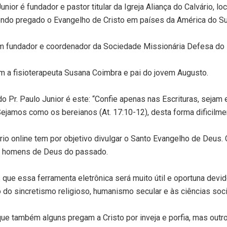
Junior é fundador e pastor titular da Igreja Aliança do Calvário, 
 tendo pregado o Evangelho de Cristo em países da América do Su
m fundador e coordenador da Sociedade Missionária Defesa do 
m a fisioterapeuta Susana Coimbra e pai do jovem Augusto.
o Pr. Paulo Junior é este: “Confie apenas nas Escrituras, sejam
 Sejamos como os bereianos (At. 17:10-12), desta forma dificilm
ério online tem por objetivo divulgar o Santo Evangelho de De
 homens de Deus do passado.
que essa ferramenta eletrônica será muito útil e oportuna devi
 do sincretismo religioso, humanismo secular e às ciências soc
ue também alguns pregam a Cristo por inveja e porfia, mas outro