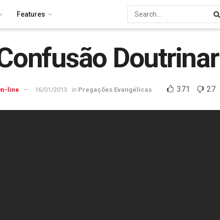
Features
 Confusão Doutrinar
371
27
n-line
16/01/2013
in
Pregações Evangélicas