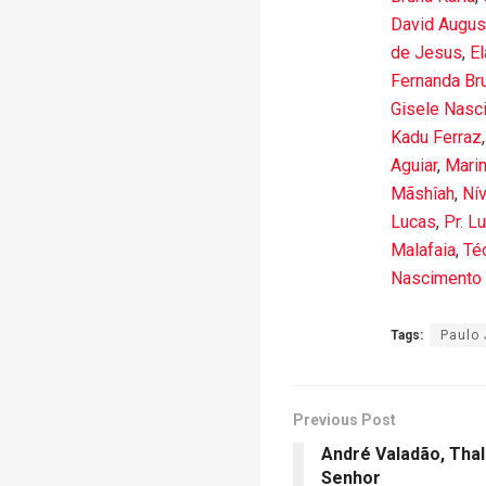
David Augus
de Jesus
,
El
Fernanda Br
Gisele Nasc
Kadu Ferraz
Aguiar
,
Marin
Mãshîah
,
Ní
Lucas
,
Pr. L
Malafaia
,
Te
Nascimento
Tags:
Paulo 
Previous Post
André Valadão, Thal
Senhor