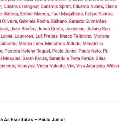
m
,
Dunamis Hangout
,
Dunamis Sprint
,
Eduardo Nunes
,
Elaine
er Batista
,
Esther Marcos
,
Fael Magalhães
,
Felipe Santos
,
 Oliveira
,
Gabriela Rocha
,
Gálbano
,
Geraldo Guimarães
,
Saad
,
Jairo Bonfim
,
Jesus Cristo
,
Jozyanne
,
Juliano Son
,
 Lanne
,
Louvores
,
Luã Freitas
,
Marco Feliciano
,
Mariana
scimento
,
Midian Lima
,
Ministério Atitude
,
Ministério
la
,
Pastora Helena Raquel
,
Paulo Junior
,
Paulo Neto
,
Pr.
l Messias
,
Sarah Farias
,
Sarando a Terra Ferida
,
Silas
scimento
,
Vaneyse
,
Victor Valente
,
Vini
,
Viva Adoração
,
Wilian
a As Escrituras – Paulo Junior