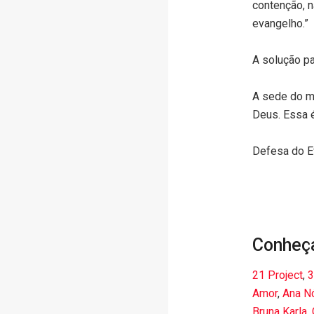
contenção, n
evangelho.”
A solução pa
A sede do mi
Deus. Essa é
Defesa do E
Conheç
21 Project
,
3
Amor
,
Ana N
Bruna Karla
,