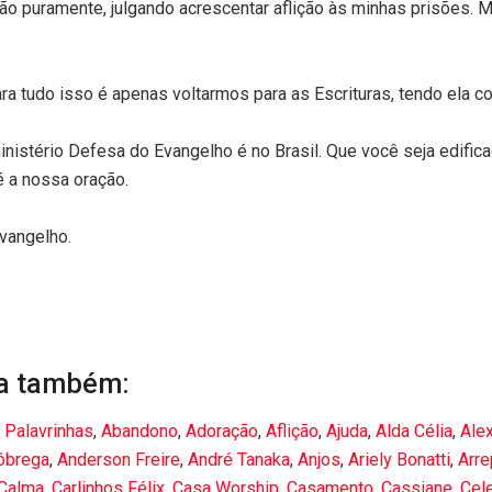
ão puramente, julgando acrescentar aflição às minhas prisões. 
ra tudo isso é apenas voltarmos para as Escrituras, tendo ela 
nistério Defesa do Evangelho é no Brasil. Que você seja edificad
 a nossa oração.
vangelho.
a também:
 Palavrinhas
,
Abandono
,
Adoração
,
Aflição
,
Ajuda
,
Alda Célia
,
Ale
óbrega
,
Anderson Freire
,
André Tanaka
,
Anjos
,
Ariely Bonatti
,
Arr
Calma
,
Carlinhos Félix
,
Casa Worship
,
Casamento
,
Cassiane
,
Cel