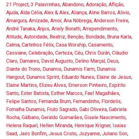
21 Project
,
3 Palavrinhas
,
Abandono
,
Adoração
,
Aflição
,
Ajuda
,
Alda Célia
,
Alex & Alex
,
Aliança
,
Aline Barros
,
Alivio
,
Amargura
,
Amizade
,
Amor
,
Ana Nóbrega
,
Anderson Freire
,
André Tanaka
,
Anjos
,
Ariely Bonatti
,
Arrependimento
,
Atitude
,
Autoridade
,
Beatriz
,
Benção
,
Bondade
,
Bruna Karla
,
Calma
,
Carlinhos Félix
,
Casa Worship
,
Casamento
,
Cassiane
,
Celebração
,
Certeza
,
Céu
,
Chris Durán
,
Cláudio
Claro
,
Damares
,
David Augusto
,
Delino Marçal
,
Deus
,
Diante do Trono
,
Dunamis
,
Dunamis Farm
,
Dunamis
Hangout
,
Dunamis Sprint
,
Eduardo Nunes
,
Elaine de Jesus
,
Elaine Martins
,
Elizeu Alves
,
Emerson Pinheiro
,
Espírito
Santo
,
Ester Batista
,
Esther Marcos
,
Fael Magalhães
,
Felipe Santos
,
Fernanda Brum
,
Fernandinho
,
Flordelis
,
Fornalha Dunamis
,
Fruto Sagrado
,
Gabi Oliveira
,
Gabriela
Rocha
,
Gálbano
,
Geraldo Guimarães
,
Gisele Nascimento
,
Helena Raquel
,
Hellen Miranda
,
Henrique Krigner
,
Isaias
Saad
,
Jairo Bonfim
,
Jesus Cristo
,
Jozyanne
,
Juliano Son
,