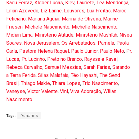
Kadu Ferraz
,
Kleber Lucas
,
Klev
,
Lauriete
,
Léa Mendonça
,
Lilian Azevedo
,
Liz Lanne
,
Louvores
,
Luã Freitas
,
Marco
Feliciano
,
Mariana Aguiar
,
Marina de Oliveira
,
Marine
Friesen
,
Michele Nascimento
,
Michelle Nascimento
,
Midian Lima
,
Ministério Atitude
,
Ministério Mãshîah
,
Nívea
Soares
,
Nova Jerusalém
,
Os Arrebatados
,
Pamela
,
Paola
Carla
,
Pastora Helena Raquel
,
Paulo Junior
,
Paulo Neto
,
Pr.
Lucas
,
Pr. Lucinho
,
Preto no Branco
,
Rayssa e Ravel
,
Rebeca Carvalho
,
Samuel Messias
,
Sarah Farias
,
Sarando
a Terra Ferida
,
Silas Malafaia
,
Téo Hayashi
,
The Send
Brasil
,
Thiago Makie
,
Thiara Lopes
,
Trio Nascimento
,
Vaneyse
,
Victor Valente
,
Vini
,
Viva Adoração
,
Wilian
Nascimento
Tags:
Dunamis