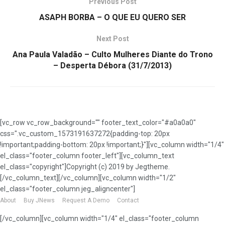
Previous Post
ASAPH BORBA – O QUE EU QUERO SER
Next Post
Ana Paula Valadão – Culto Mulheres Diante do Trono
– Desperta Débora (31/7/2013)
[vc_row vc_row_background="" footer_text_color="#a0a0a0"
css=".vc_custom_1573191637272{padding-top: 20px
!important;padding-bottom: 20px !important;}"][vc_column width="1/4"
el_class="footer_column footer_left"][vc_column_text
el_class="copyright"]Copyright (c) 2019 by Jegtheme.
[/vc_column_text][/vc_column][vc_column width="1/2"
el_class="footer_column jeg_aligncenter"]
About
Buy JNews
Request A Demo
Contact
[/vc_column][vc_column width="1/4" el_class="footer_column