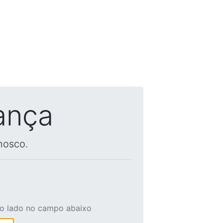
ança
nosco.
ao lado no campo abaixo