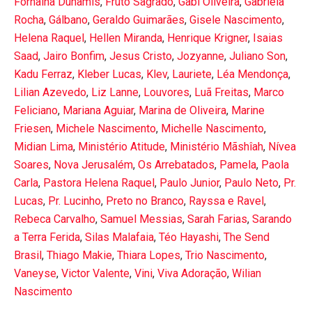
Fornalha Dunamis
,
Fruto Sagrado
,
Gabi Oliveira
,
Gabriela
Rocha
,
Gálbano
,
Geraldo Guimarães
,
Gisele Nascimento
,
Helena Raquel
,
Hellen Miranda
,
Henrique Krigner
,
Isaias
Saad
,
Jairo Bonfim
,
Jesus Cristo
,
Jozyanne
,
Juliano Son
,
Kadu Ferraz
,
Kleber Lucas
,
Klev
,
Lauriete
,
Léa Mendonça
,
Lilian Azevedo
,
Liz Lanne
,
Louvores
,
Luã Freitas
,
Marco
Feliciano
,
Mariana Aguiar
,
Marina de Oliveira
,
Marine
Friesen
,
Michele Nascimento
,
Michelle Nascimento
,
Midian Lima
,
Ministério Atitude
,
Ministério Mãshîah
,
Nívea
Soares
,
Nova Jerusalém
,
Os Arrebatados
,
Pamela
,
Paola
Carla
,
Pastora Helena Raquel
,
Paulo Junior
,
Paulo Neto
,
Pr.
Lucas
,
Pr. Lucinho
,
Preto no Branco
,
Rayssa e Ravel
,
Rebeca Carvalho
,
Samuel Messias
,
Sarah Farias
,
Sarando
a Terra Ferida
,
Silas Malafaia
,
Téo Hayashi
,
The Send
Brasil
,
Thiago Makie
,
Thiara Lopes
,
Trio Nascimento
,
Vaneyse
,
Victor Valente
,
Vini
,
Viva Adoração
,
Wilian
Nascimento