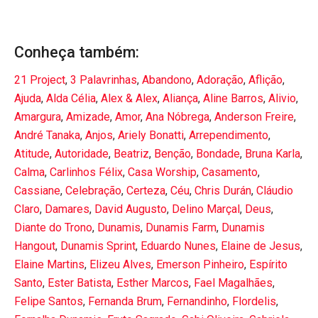
Conheça também:
21 Project
,
3 Palavrinhas
,
Abandono
,
Adoração
,
Aflição
,
Ajuda
,
Alda Célia
,
Alex & Alex
,
Aliança
,
Aline Barros
,
Alivio
,
Amargura
,
Amizade
,
Amor
,
Ana Nóbrega
,
Anderson Freire
,
André Tanaka
,
Anjos
,
Ariely Bonatti
,
Arrependimento
,
Atitude
,
Autoridade
,
Beatriz
,
Benção
,
Bondade
,
Bruna Karla
,
Calma
,
Carlinhos Félix
,
Casa Worship
,
Casamento
,
Cassiane
,
Celebração
,
Certeza
,
Céu
,
Chris Durán
,
Cláudio
Claro
,
Damares
,
David Augusto
,
Delino Marçal
,
Deus
,
Diante do Trono
,
Dunamis
,
Dunamis Farm
,
Dunamis
Hangout
,
Dunamis Sprint
,
Eduardo Nunes
,
Elaine de Jesus
,
Elaine Martins
,
Elizeu Alves
,
Emerson Pinheiro
,
Espírito
Santo
,
Ester Batista
,
Esther Marcos
,
Fael Magalhães
,
Felipe Santos
,
Fernanda Brum
,
Fernandinho
,
Flordelis
,