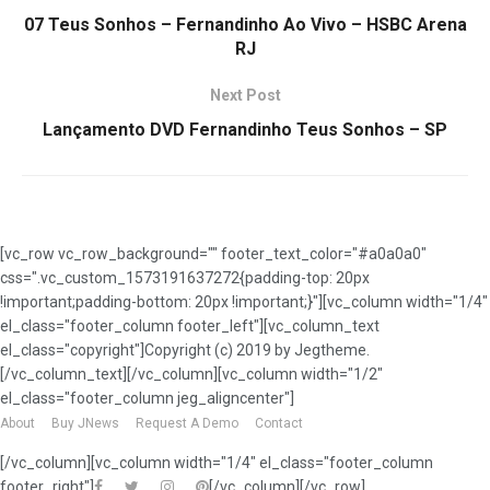
07 Teus Sonhos – Fernandinho Ao Vivo – HSBC Arena
RJ
Next Post
Lançamento DVD Fernandinho Teus Sonhos – SP
[vc_row vc_row_background="" footer_text_color="#a0a0a0"
css=".vc_custom_1573191637272{padding-top: 20px
!important;padding-bottom: 20px !important;}"][vc_column width="1/4"
el_class="footer_column footer_left"][vc_column_text
el_class="copyright"]Copyright (c) 2019 by Jegtheme.
[/vc_column_text][/vc_column][vc_column width="1/2"
el_class="footer_column jeg_aligncenter"]
About
Buy JNews
Request A Demo
Contact
[/vc_column][vc_column width="1/4" el_class="footer_column
footer_right"]
[/vc_column][/vc_row]