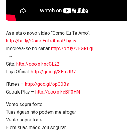
Assista o novo vídeo “Como Eu Te Amo”:
http://bit.ly/ComoEuTeAmoPlaylist
Inscreva-se no canal:
http://bit.ly/2EGRLql
–~–
Site:
http://goo.gl/pcCL22
Loja Oficial:
http://goo.gl/3EmJR7
iTunes –
http://goo.gl/opC0Bs
GooglePlay –
http://goo.gl/cBF0HN
Vento sopra forte
Tuas águas não podem me afogar
Vento sopra forte
E em suas mãos vou segurar