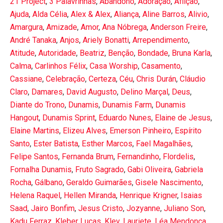
21 Project
,
3 Palavrinhas
,
Abandono
,
Adoração
,
Aflição
,
Ajuda
,
Alda Célia
,
Alex & Alex
,
Aliança
,
Aline Barros
,
Alivio
,
Amargura
,
Amizade
,
Amor
,
Ana Nóbrega
,
Anderson Freire
,
André Tanaka
,
Anjos
,
Ariely Bonatti
,
Arrependimento
,
Atitude
,
Autoridade
,
Beatriz
,
Benção
,
Bondade
,
Bruna Karla
,
Calma
,
Carlinhos Félix
,
Casa Worship
,
Casamento
,
Cassiane
,
Celebração
,
Certeza
,
Céu
,
Chris Durán
,
Cláudio
Claro
,
Damares
,
David Augusto
,
Delino Marçal
,
Deus
,
Diante do Trono
,
Dunamis
,
Dunamis Farm
,
Dunamis
Hangout
,
Dunamis Sprint
,
Eduardo Nunes
,
Elaine de Jesus
,
Elaine Martins
,
Elizeu Alves
,
Emerson Pinheiro
,
Espírito
Santo
,
Ester Batista
,
Esther Marcos
,
Fael Magalhães
,
Felipe Santos
,
Fernanda Brum
,
Fernandinho
,
Flordelis
,
Fornalha Dunamis
,
Fruto Sagrado
,
Gabi Oliveira
,
Gabriela
Rocha
,
Gálbano
,
Geraldo Guimarães
,
Gisele Nascimento
,
Helena Raquel
,
Hellen Miranda
,
Henrique Krigner
,
Isaias
Saad
,
Jairo Bonfim
,
Jesus Cristo
,
Jozyanne
,
Juliano Son
,
Kadu Ferraz
,
Kleber Lucas
,
Klev
,
Lauriete
,
Léa Mendonça
,