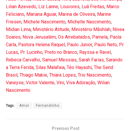
Lilian Azevedo
,
Liz Lanne
,
Louvores
,
Luã Freitas
,
Marco
Feliciano
,
Mariana Aguiar
,
Marina de Oliveira
,
Marine
Friesen
,
Michele Nascimento
,
Michelle Nascimento
,
Midian Lima
,
Ministério Atitude
,
Ministério Mãshîah
,
Nívea
Soares
,
Nova Jerusalém
,
Os Arrebatados
,
Pamela
,
Paola
Carla
,
Pastora Helena Raquel
,
Paulo Junior
,
Paulo Neto
,
Pr.
Lucas
,
Pr. Lucinho
,
Preto no Branco
,
Rayssa e Ravel
,
Rebeca Carvalho
,
Samuel Messias
,
Sarah Farias
,
Sarando
a Terra Ferida
,
Silas Malafaia
,
Téo Hayashi
,
The Send
Brasil
,
Thiago Makie
,
Thiara Lopes
,
Trio Nascimento
,
Vaneyse
,
Victor Valente
,
Vini
,
Viva Adoração
,
Wilian
Nascimento
Tags:
Amor
Fernandinho
Previous Post