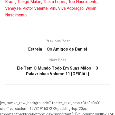
Brasil
,
Thiago Makie
,
Thiara Lopes
,
Trio Nascimento
,
Vaneyse
,
Victor Valente
,
Vini
,
Viva Adoração
,
Wilian
Nascimento
Previous Post
Estreia – Os Amigos de Daniel
Next Post
Ele Tem O Mundo Todo Em Suas Mãos – 3
Palavrinhas Volume 11 [OFICIAL]
[vc_row vc_row_background="" footer_text_color="#a0a0a0"
css=".vc_custom_1573191637272{padding-top: 20px
!important;padding-bottom: 20px !important;}"][vc_column width="1/4"