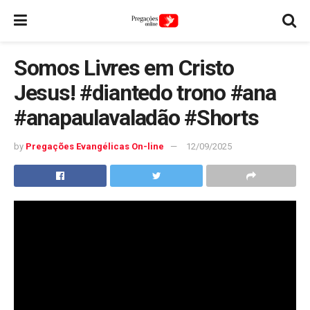
Somos Livres em Cristo
Jesus! #diantedo trono #ana
#anapaulavaladão #Shorts
by
Pregações Evangélicas On-line
12/09/2025