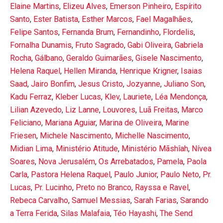
Elaine Martins
,
Elizeu Alves
,
Emerson Pinheiro
,
Espírito
Santo
,
Ester Batista
,
Esther Marcos
,
Fael Magalhães
,
Felipe Santos
,
Fernanda Brum
,
Fernandinho
,
Flordelis
,
Fornalha Dunamis
,
Fruto Sagrado
,
Gabi Oliveira
,
Gabriela
Rocha
,
Gálbano
,
Geraldo Guimarães
,
Gisele Nascimento
,
Helena Raquel
,
Hellen Miranda
,
Henrique Krigner
,
Isaias
Saad
,
Jairo Bonfim
,
Jesus Cristo
,
Jozyanne
,
Juliano Son
,
Kadu Ferraz
,
Kleber Lucas
,
Klev
,
Lauriete
,
Léa Mendonça
,
Lilian Azevedo
,
Liz Lanne
,
Louvores
,
Luã Freitas
,
Marco
Feliciano
,
Mariana Aguiar
,
Marina de Oliveira
,
Marine
Friesen
,
Michele Nascimento
,
Michelle Nascimento
,
Midian Lima
,
Ministério Atitude
,
Ministério Mãshîah
,
Nívea
Soares
,
Nova Jerusalém
,
Os Arrebatados
,
Pamela
,
Paola
Carla
,
Pastora Helena Raquel
,
Paulo Junior
,
Paulo Neto
,
Pr.
Lucas
,
Pr. Lucinho
,
Preto no Branco
,
Rayssa e Ravel
,
Rebeca Carvalho
,
Samuel Messias
,
Sarah Farias
,
Sarando
a Terra Ferida
,
Silas Malafaia
,
Téo Hayashi
,
The Send