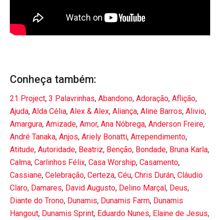
Conheça também:
21 Project
,
3 Palavrinhas
,
Abandono
,
Adoração
,
Aflição
,
Ajuda
,
Alda Célia
,
Alex & Alex
,
Aliança
,
Aline Barros
,
Alivio
,
Amargura
,
Amizade
,
Amor
,
Ana Nóbrega
,
Anderson Freire
,
André Tanaka
,
Anjos
,
Ariely Bonatti
,
Arrependimento
,
Atitude
,
Autoridade
,
Beatriz
,
Benção
,
Bondade
,
Bruna Karla
,
Calma
,
Carlinhos Félix
,
Casa Worship
,
Casamento
,
Cassiane
,
Celebração
,
Certeza
,
Céu
,
Chris Durán
,
Cláudio
Claro
,
Damares
,
David Augusto
,
Delino Marçal
,
Deus
,
Diante do Trono
,
Dunamis
,
Dunamis Farm
,
Dunamis
Hangout
,
Dunamis Sprint
,
Eduardo Nunes
,
Elaine de Jesus
,