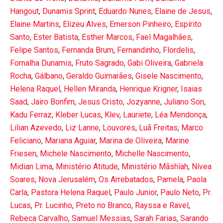
Hangout
,
Dunamis Sprint
,
Eduardo Nunes
,
Elaine de Jesus
,
Elaine Martins
,
Elizeu Alves
,
Emerson Pinheiro
,
Espírito
Santo
,
Ester Batista
,
Esther Marcos
,
Fael Magalhães
,
Felipe Santos
,
Fernanda Brum
,
Fernandinho
,
Flordelis
,
Fornalha Dunamis
,
Fruto Sagrado
,
Gabi Oliveira
,
Gabriela
Rocha
,
Gálbano
,
Geraldo Guimarães
,
Gisele Nascimento
,
Helena Raquel
,
Hellen Miranda
,
Henrique Krigner
,
Isaias
Saad
,
Jairo Bonfim
,
Jesus Cristo
,
Jozyanne
,
Juliano Son
,
Kadu Ferraz
,
Kleber Lucas
,
Klev
,
Lauriete
,
Léa Mendonça
,
Lilian Azevedo
,
Liz Lanne
,
Louvores
,
Luã Freitas
,
Marco
Feliciano
,
Mariana Aguiar
,
Marina de Oliveira
,
Marine
Friesen
,
Michele Nascimento
,
Michelle Nascimento
,
Midian Lima
,
Ministério Atitude
,
Ministério Mãshîah
,
Nívea
Soares
,
Nova Jerusalém
,
Os Arrebatados
,
Pamela
,
Paola
Carla
,
Pastora Helena Raquel
,
Paulo Junior
,
Paulo Neto
,
Pr.
Lucas
,
Pr. Lucinho
,
Preto no Branco
,
Rayssa e Ravel
,
Rebeca Carvalho
,
Samuel Messias
,
Sarah Farias
,
Sarando