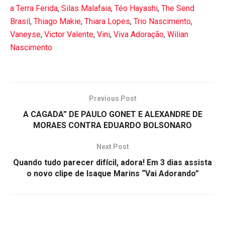
a Terra Ferida
,
Silas Malafaia
,
Téo Hayashi
,
The Send
Brasil
,
Thiago Makie
,
Thiara Lopes
,
Trio Nascimento
,
Vaneyse
,
Victor Valente
,
Vini
,
Viva Adoração
,
Wilian
Nascimento
Previous Post
A CAGADA” DE PAULO GONET E ALEXANDRE DE
MORAES CONTRA EDUARDO BOLSONARO
Next Post
Quando tudo parecer difícil, adora! Em 3 dias assista
o novo clipe de Isaque Marins “Vai Adorando”