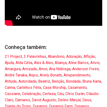
Conheça também:
21 Project
,
3 Palavrinhas
,
Abandono
,
Adoração
,
Aflição
,
Ajuda
,
Alda Célia
,
Alex & Alex
,
Aliança
,
Aline Barros
,
Alivio
,
Amargura
,
Amizade
,
Amor
,
Ana Nóbrega
,
Anderson Freire
,
André Tanaka
,
Anjos
,
Ariely Bonatti
,
Arrependimento
,
Atitude
,
Autoridade
,
Beatriz
,
Benção
,
Bondade
,
Bruna Karla
,
Calma
,
Carlinhos Félix
,
Casa Worship
,
Casamento
,
Cassiane
,
Celebração
,
Certeza
,
Céu
,
Chris Durán
,
Cláudio
Claro
,
Damares
,
David Augusto
,
Delino Marçal
,
Deus
,
Diante do Trono
,
Dunamis
,
Dunamis Farm
,
Dunamis