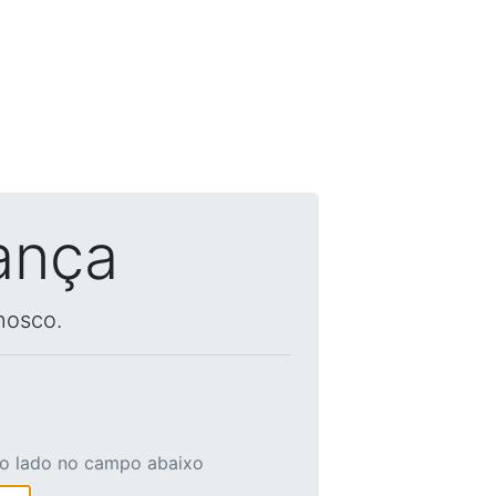
ança
nosco.
ao lado no campo abaixo