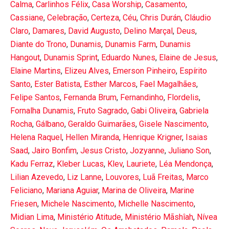
Calma
,
Carlinhos Félix
,
Casa Worship
,
Casamento
,
Cassiane
,
Celebração
,
Certeza
,
Céu
,
Chris Durán
,
Cláudio
Claro
,
Damares
,
David Augusto
,
Delino Marçal
,
Deus
,
Diante do Trono
,
Dunamis
,
Dunamis Farm
,
Dunamis
Hangout
,
Dunamis Sprint
,
Eduardo Nunes
,
Elaine de Jesus
,
Elaine Martins
,
Elizeu Alves
,
Emerson Pinheiro
,
Espírito
Santo
,
Ester Batista
,
Esther Marcos
,
Fael Magalhães
,
Felipe Santos
,
Fernanda Brum
,
Fernandinho
,
Flordelis
,
Fornalha Dunamis
,
Fruto Sagrado
,
Gabi Oliveira
,
Gabriela
Rocha
,
Gálbano
,
Geraldo Guimarães
,
Gisele Nascimento
,
Helena Raquel
,
Hellen Miranda
,
Henrique Krigner
,
Isaias
Saad
,
Jairo Bonfim
,
Jesus Cristo
,
Jozyanne
,
Juliano Son
,
Kadu Ferraz
,
Kleber Lucas
,
Klev
,
Lauriete
,
Léa Mendonça
,
Lilian Azevedo
,
Liz Lanne
,
Louvores
,
Luã Freitas
,
Marco
Feliciano
,
Mariana Aguiar
,
Marina de Oliveira
,
Marine
Friesen
,
Michele Nascimento
,
Michelle Nascimento
,
Midian Lima
,
Ministério Atitude
,
Ministério Mãshîah
,
Nívea