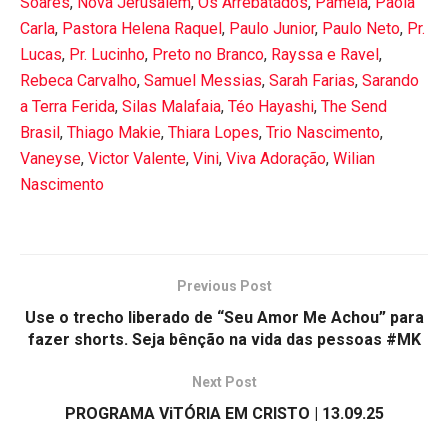
Soares
,
Nova Jerusalém
,
Os Arrebatados
,
Pamela
,
Paola
Carla
,
Pastora Helena Raquel
,
Paulo Junior
,
Paulo Neto
,
Pr.
Lucas
,
Pr. Lucinho
,
Preto no Branco
,
Rayssa e Ravel
,
Rebeca Carvalho
,
Samuel Messias
,
Sarah Farias
,
Sarando
a Terra Ferida
,
Silas Malafaia
,
Téo Hayashi
,
The Send
Brasil
,
Thiago Makie
,
Thiara Lopes
,
Trio Nascimento
,
Vaneyse
,
Victor Valente
,
Vini
,
Viva Adoração
,
Wilian
Nascimento
Previous Post
Use o trecho liberado de “Seu Amor Me Achou” para
fazer shorts. Seja bênção na vida das pessoas #MK
Next Post
PROGRAMA ViTÓRIA EM CRISTO | 13.09.25