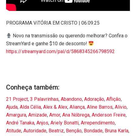
PROGRAMA ViTÓRIA EM CRISTO | 06.09.25
Novo na transmissão ou querendo melhorar? Confira o
StreamYard e ganhe $10 de desconto!
https://streamyard.com/pal/d/5868345266798592
Conheça também:
21 Project
,
3 Palavrinhas
,
Abandono
,
Adoração
,
Aflição
,
Ajuda
,
Alda Célia
,
Alex & Alex
,
Aliança
,
Aline Barros
,
Alivio
,
Amargura
,
Amizade
,
Amor
,
Ana Nóbrega
,
Anderson Freire
,
André Tanaka
,
Anjos
,
Ariely Bonatti
,
Arrependimento
,
Atitude
,
Autoridade
,
Beatriz
,
Benção
,
Bondade
,
Bruna Karla
,