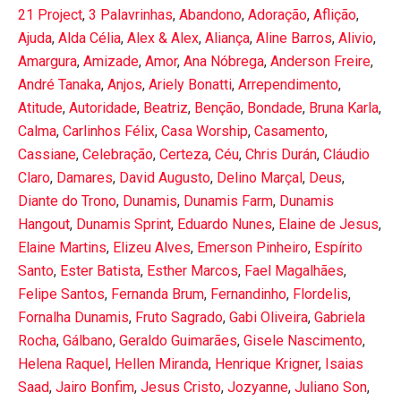
21 Project
,
3 Palavrinhas
,
Abandono
,
Adoração
,
Aflição
,
Ajuda
,
Alda Célia
,
Alex & Alex
,
Aliança
,
Aline Barros
,
Alivio
,
Amargura
,
Amizade
,
Amor
,
Ana Nóbrega
,
Anderson Freire
,
André Tanaka
,
Anjos
,
Ariely Bonatti
,
Arrependimento
,
Atitude
,
Autoridade
,
Beatriz
,
Benção
,
Bondade
,
Bruna Karla
,
Calma
,
Carlinhos Félix
,
Casa Worship
,
Casamento
,
Cassiane
,
Celebração
,
Certeza
,
Céu
,
Chris Durán
,
Cláudio
Claro
,
Damares
,
David Augusto
,
Delino Marçal
,
Deus
,
Diante do Trono
,
Dunamis
,
Dunamis Farm
,
Dunamis
Hangout
,
Dunamis Sprint
,
Eduardo Nunes
,
Elaine de Jesus
,
Elaine Martins
,
Elizeu Alves
,
Emerson Pinheiro
,
Espírito
Santo
,
Ester Batista
,
Esther Marcos
,
Fael Magalhães
,
Felipe Santos
,
Fernanda Brum
,
Fernandinho
,
Flordelis
,
Fornalha Dunamis
,
Fruto Sagrado
,
Gabi Oliveira
,
Gabriela
Rocha
,
Gálbano
,
Geraldo Guimarães
,
Gisele Nascimento
,
Helena Raquel
,
Hellen Miranda
,
Henrique Krigner
,
Isaias
Saad
,
Jairo Bonfim
,
Jesus Cristo
,
Jozyanne
,
Juliano Son
,