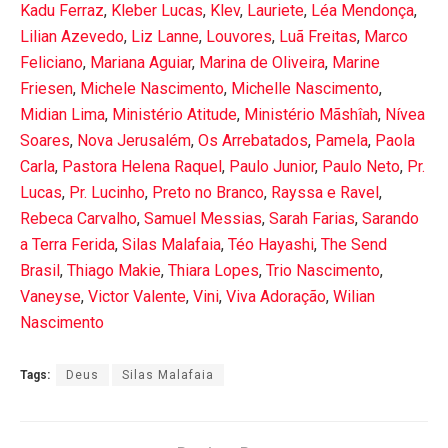
Kadu Ferraz
,
Kleber Lucas
,
Klev
,
Lauriete
,
Léa Mendonça
,
Lilian Azevedo
,
Liz Lanne
,
Louvores
,
Luã Freitas
,
Marco
Feliciano
,
Mariana Aguiar
,
Marina de Oliveira
,
Marine
Friesen
,
Michele Nascimento
,
Michelle Nascimento
,
Midian Lima
,
Ministério Atitude
,
Ministério Mãshîah
,
Nívea
Soares
,
Nova Jerusalém
,
Os Arrebatados
,
Pamela
,
Paola
Carla
,
Pastora Helena Raquel
,
Paulo Junior
,
Paulo Neto
,
Pr.
Lucas
,
Pr. Lucinho
,
Preto no Branco
,
Rayssa e Ravel
,
Rebeca Carvalho
,
Samuel Messias
,
Sarah Farias
,
Sarando
a Terra Ferida
,
Silas Malafaia
,
Téo Hayashi
,
The Send
Brasil
,
Thiago Makie
,
Thiara Lopes
,
Trio Nascimento
,
Vaneyse
,
Victor Valente
,
Vini
,
Viva Adoração
,
Wilian
Nascimento
Tags:
Deus
Silas Malafaia