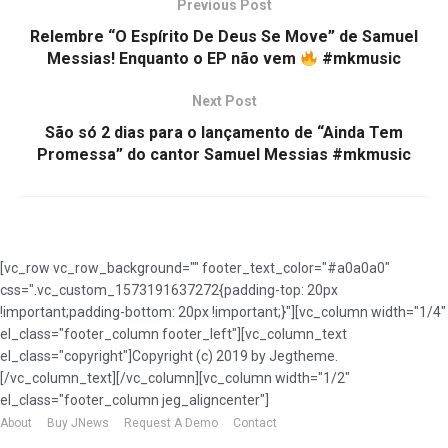
Previous Post
Relembre “O Espírito De Deus Se Move” de Samuel
Messias! Enquanto o EP não vem
#mkmusic
Next Post
São só 2 dias para o lançamento de “Ainda Tem
Promessa” do cantor Samuel Messias #mkmusic
[vc_row vc_row_background="" footer_text_color="#a0a0a0"
css=".vc_custom_1573191637272{padding-top: 20px
!important;padding-bottom: 20px !important;}"][vc_column width="1/4"
el_class="footer_column footer_left"][vc_column_text
el_class="copyright"]Copyright (c) 2019 by Jegtheme.
[/vc_column_text][/vc_column][vc_column width="1/2"
el_class="footer_column jeg_aligncenter"]
About
Buy JNews
Request A Demo
Contact