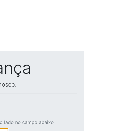
ança
nosco.
ao lado no campo abaixo