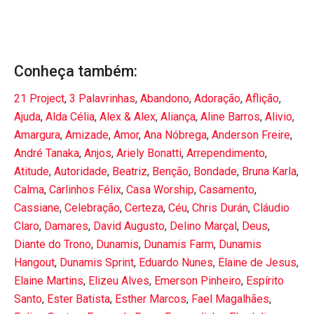
Conheça também:
21 Project
,
3 Palavrinhas
,
Abandono
,
Adoração
,
Aflição
,
Ajuda
,
Alda Célia
,
Alex & Alex
,
Aliança
,
Aline Barros
,
Alivio
,
Amargura
,
Amizade
,
Amor
,
Ana Nóbrega
,
Anderson Freire
,
André Tanaka
,
Anjos
,
Ariely Bonatti
,
Arrependimento
,
Atitude
,
Autoridade
,
Beatriz
,
Benção
,
Bondade
,
Bruna Karla
,
Calma
,
Carlinhos Félix
,
Casa Worship
,
Casamento
,
Cassiane
,
Celebração
,
Certeza
,
Céu
,
Chris Durán
,
Cláudio
Claro
,
Damares
,
David Augusto
,
Delino Marçal
,
Deus
,
Diante do Trono
,
Dunamis
,
Dunamis Farm
,
Dunamis
Hangout
,
Dunamis Sprint
,
Eduardo Nunes
,
Elaine de Jesus
,
Elaine Martins
,
Elizeu Alves
,
Emerson Pinheiro
,
Espírito
Santo
,
Ester Batista
,
Esther Marcos
,
Fael Magalhães
,