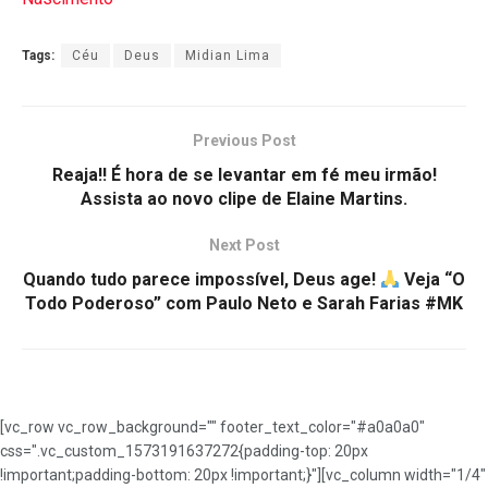
Tags:
Céu
Deus
Midian Lima
Previous Post
Reaja!! É hora de se levantar em fé meu irmão!
Assista ao novo clipe de Elaine Martins.
Next Post
Quando tudo parece impossível, Deus age!
Veja “O
Todo Poderoso” com Paulo Neto e Sarah Farias #MK
[vc_row vc_row_background="" footer_text_color="#a0a0a0"
css=".vc_custom_1573191637272{padding-top: 20px
!important;padding-bottom: 20px !important;}"][vc_column width="1/4"