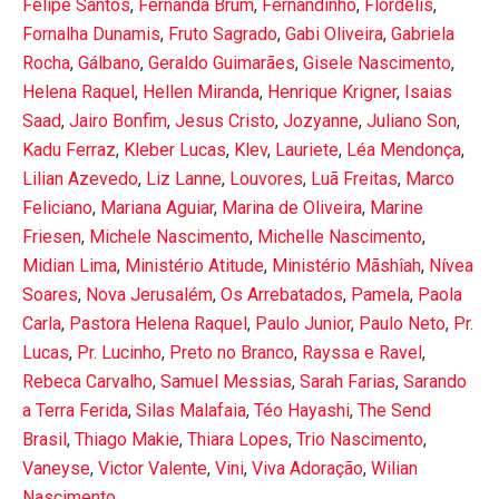
Felipe Santos
,
Fernanda Brum
,
Fernandinho
,
Flordelis
,
Fornalha Dunamis
,
Fruto Sagrado
,
Gabi Oliveira
,
Gabriela
Rocha
,
Gálbano
,
Geraldo Guimarães
,
Gisele Nascimento
,
Helena Raquel
,
Hellen Miranda
,
Henrique Krigner
,
Isaias
Saad
,
Jairo Bonfim
,
Jesus Cristo
,
Jozyanne
,
Juliano Son
,
Kadu Ferraz
,
Kleber Lucas
,
Klev
,
Lauriete
,
Léa Mendonça
,
Lilian Azevedo
,
Liz Lanne
,
Louvores
,
Luã Freitas
,
Marco
Feliciano
,
Mariana Aguiar
,
Marina de Oliveira
,
Marine
Friesen
,
Michele Nascimento
,
Michelle Nascimento
,
Midian Lima
,
Ministério Atitude
,
Ministério Mãshîah
,
Nívea
Soares
,
Nova Jerusalém
,
Os Arrebatados
,
Pamela
,
Paola
Carla
,
Pastora Helena Raquel
,
Paulo Junior
,
Paulo Neto
,
Pr.
Lucas
,
Pr. Lucinho
,
Preto no Branco
,
Rayssa e Ravel
,
Rebeca Carvalho
,
Samuel Messias
,
Sarah Farias
,
Sarando
a Terra Ferida
,
Silas Malafaia
,
Téo Hayashi
,
The Send
Brasil
,
Thiago Makie
,
Thiara Lopes
,
Trio Nascimento
,
Vaneyse
,
Victor Valente
,
Vini
,
Viva Adoração
,
Wilian
Nascimento