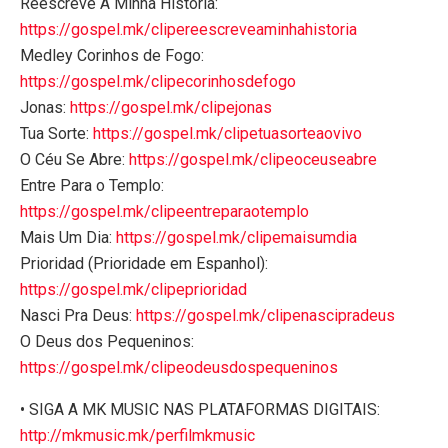
Reescreve A Minha História:
https://gospel.mk/clipereescreveaminhahistoria
Medley Corinhos de Fogo:
https://gospel.mk/clipecorinhosdefogo
Jonas:
https://gospel.mk/clipejonas
Tua Sorte:
https://gospel.mk/clipetuasorteaovivo
O Céu Se Abre:
https://gospel.mk/clipeoceuseabre
Entre Para o Templo:
https://gospel.mk/clipeentreparaotemplo
Mais Um Dia:
https://gospel.mk/clipemaisumdia
Prioridad (Prioridade em Espanhol):
https://gospel.mk/clipeprioridad
Nasci Pra Deus:
https://gospel.mk/clipenascipradeus
O Deus dos Pequeninos:
https://gospel.mk/clipeodeusdospequeninos
• SIGA A MK MUSIC NAS PLATAFORMAS DIGITAIS:
http://mkmusic.mk/perfilmkmusic