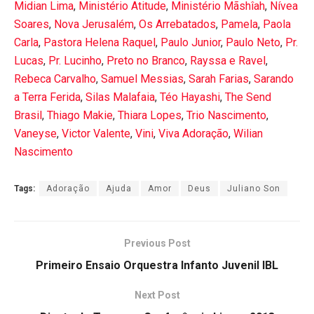
Midian Lima
,
Ministério Atitude
,
Ministério Mãshîah
,
Nívea
Soares
,
Nova Jerusalém
,
Os Arrebatados
,
Pamela
,
Paola
Carla
,
Pastora Helena Raquel
,
Paulo Junior
,
Paulo Neto
,
Pr.
Lucas
,
Pr. Lucinho
,
Preto no Branco
,
Rayssa e Ravel
,
Rebeca Carvalho
,
Samuel Messias
,
Sarah Farias
,
Sarando
a Terra Ferida
,
Silas Malafaia
,
Téo Hayashi
,
The Send
Brasil
,
Thiago Makie
,
Thiara Lopes
,
Trio Nascimento
,
Vaneyse
,
Victor Valente
,
Vini
,
Viva Adoração
,
Wilian
Nascimento
Tags:
Adoração
Ajuda
Amor
Deus
Juliano Son
Previous Post
Primeiro Ensaio Orquestra Infanto Juvenil IBL
Next Post