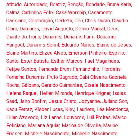
Atitude
,
Autoridade
,
Beatriz
,
Benção
,
Bondade
,
Bruna Karla
,
Calma
,
Carlinhos Félix
,
Casa Worship
,
Casamento
,
Cassiane
,
Celebração
,
Certeza
,
Céu
,
Chris Durán
,
Cláudio
Claro
,
Damares
,
David Augusto
,
Delino Marçal
,
Deus
,
Diante do Trono
,
Dunamis
,
Dunamis Farm
,
Dunamis
Hangout
,
Dunamis Sprint
,
Eduardo Nunes
,
Elaine de Jesus
,
Elaine Martins
,
Elizeu Alves
,
Emerson Pinheiro
,
Espírito
Santo
,
Ester Batista
,
Esther Marcos
,
Fael Magalhães
,
Felipe Santos
,
Fernanda Brum
,
Fernandinho
,
Flordelis
,
Fornalha Dunamis
,
Fruto Sagrado
,
Gabi Oliveira
,
Gabriela
Rocha
,
Gálbano
,
Geraldo Guimarães
,
Gisele Nascimento
,
Helena Raquel
,
Hellen Miranda
,
Henrique Krigner
,
Isaias
Saad
,
Jairo Bonfim
,
Jesus Cristo
,
Jozyanne
,
Juliano Son
,
Kadu Ferraz
,
Kleber Lucas
,
Klev
,
Lauriete
,
Léa Mendonça
,
Lilian Azevedo
,
Liz Lanne
,
Louvores
,
Luã Freitas
,
Marco
Feliciano
,
Mariana Aguiar
,
Marina de Oliveira
,
Marine
Friesen
,
Michele Nascimento
,
Michelle Nascimento
,