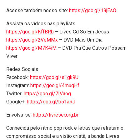
Acesse também nosso site:
https://goo.gl/19jEsO
Assista os vídeos nas playlists
https://goo.gl/KffBRb
– Lives Cd Só Em Jesus
https://goo.gl/2VeMMx
– DVD Mais Um Dia
https://goo.gl/M7K4iM
– DVD Pra Que Outros Possam
Viver
Redes Sociais
Facebook:
https://goo.gl/s1gk9U
Instagram:
https://goo.gl/4muqHf
Twitter:
https://goo.gl/7IVaog
Google+:
https://goo.gl/b51aRJ
Envolva-se:
https://livreser.org.br
Conhecida pelo ritmo pop rock e letras que retratam o
compromisso social e a visão cristã, a banda Livres