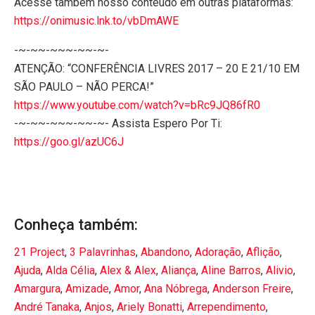
Acesse também nosso conteúdo em outras plataformas:
https://onimusic.lnk.to/vbDmAWE
-~-~~-~~~-~~-~-
ATENÇÃO: “CONFERÊNCIA LIVRES 2017 – 20 E 21/10 EM
SÃO PAULO – NÃO PERCA!”
https://www.youtube.com/watch?v=bRc9JQ86fR0
-~-~~-~~~-~~-~- Assista Espero Por Ti:
https://goo.gl/azUC6J
Conheça também:
21 Project
,
3 Palavrinhas
,
Abandono
,
Adoração
,
Aflição
,
Ajuda
,
Alda Célia
,
Alex & Alex
,
Aliança
,
Aline Barros
,
Alivio
,
Amargura
,
Amizade
,
Amor
,
Ana Nóbrega
,
Anderson Freire
,
André Tanaka
,
Anjos
,
Ariely Bonatti
,
Arrependimento
,