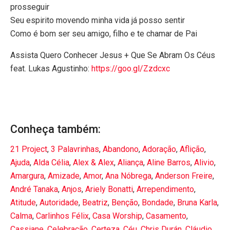
prosseguir
Seu espirito movendo minha vida já posso sentir
Como é bom ser seu amigo, filho e te chamar de Pai
Assista Quero Conhecer Jesus + Que Se Abram Os Céus
feat. Lukas Agustinho:
https://goo.gl/Zzdcxc
Conheça também:
21 Project
,
3 Palavrinhas
,
Abandono
,
Adoração
,
Aflição
,
Ajuda
,
Alda Célia
,
Alex & Alex
,
Aliança
,
Aline Barros
,
Alivio
,
Amargura
,
Amizade
,
Amor
,
Ana Nóbrega
,
Anderson Freire
,
André Tanaka
,
Anjos
,
Ariely Bonatti
,
Arrependimento
,
Atitude
,
Autoridade
,
Beatriz
,
Benção
,
Bondade
,
Bruna Karla
,
Calma
,
Carlinhos Félix
,
Casa Worship
,
Casamento
,
Cassiane
,
Celebração
,
Certeza
,
Céu
,
Chris Durán
,
Cláudio