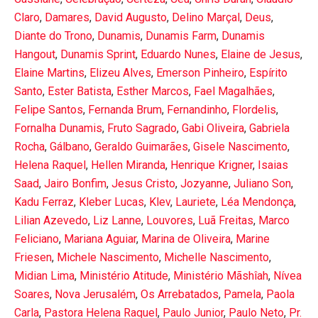
Claro
,
Damares
,
David Augusto
,
Delino Marçal
,
Deus
,
Diante do Trono
,
Dunamis
,
Dunamis Farm
,
Dunamis
Hangout
,
Dunamis Sprint
,
Eduardo Nunes
,
Elaine de Jesus
,
Elaine Martins
,
Elizeu Alves
,
Emerson Pinheiro
,
Espírito
Santo
,
Ester Batista
,
Esther Marcos
,
Fael Magalhães
,
Felipe Santos
,
Fernanda Brum
,
Fernandinho
,
Flordelis
,
Fornalha Dunamis
,
Fruto Sagrado
,
Gabi Oliveira
,
Gabriela
Rocha
,
Gálbano
,
Geraldo Guimarães
,
Gisele Nascimento
,
Helena Raquel
,
Hellen Miranda
,
Henrique Krigner
,
Isaias
Saad
,
Jairo Bonfim
,
Jesus Cristo
,
Jozyanne
,
Juliano Son
,
Kadu Ferraz
,
Kleber Lucas
,
Klev
,
Lauriete
,
Léa Mendonça
,
Lilian Azevedo
,
Liz Lanne
,
Louvores
,
Luã Freitas
,
Marco
Feliciano
,
Mariana Aguiar
,
Marina de Oliveira
,
Marine
Friesen
,
Michele Nascimento
,
Michelle Nascimento
,
Midian Lima
,
Ministério Atitude
,
Ministério Mãshîah
,
Nívea
Soares
,
Nova Jerusalém
,
Os Arrebatados
,
Pamela
,
Paola
Carla
,
Pastora Helena Raquel
,
Paulo Junior
,
Paulo Neto
,
Pr.