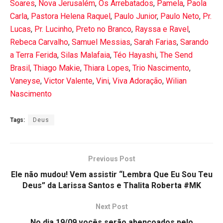
Soares
,
Nova Jerusalém
,
Os Arrebatados
,
Pamela
,
Paola
Carla
,
Pastora Helena Raquel
,
Paulo Junior
,
Paulo Neto
,
Pr.
Lucas
,
Pr. Lucinho
,
Preto no Branco
,
Rayssa e Ravel
,
Rebeca Carvalho
,
Samuel Messias
,
Sarah Farias
,
Sarando
a Terra Ferida
,
Silas Malafaia
,
Téo Hayashi
,
The Send
Brasil
,
Thiago Makie
,
Thiara Lopes
,
Trio Nascimento
,
Vaneyse
,
Victor Valente
,
Vini
,
Viva Adoração
,
Wilian
Nascimento
Tags:
Deus
Previous Post
Ele não mudou! Vem assistir “Lembra Que Eu Sou Teu
Deus” da Larissa Santos e Thalita Roberta #MK
Next Post
No dia 19/09 vocês serão abençoados pelo