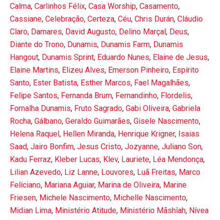
Calma
,
Carlinhos Félix
,
Casa Worship
,
Casamento
,
Cassiane
,
Celebração
,
Certeza
,
Céu
,
Chris Durán
,
Cláudio
Claro
,
Damares
,
David Augusto
,
Delino Marçal
,
Deus
,
Diante do Trono
,
Dunamis
,
Dunamis Farm
,
Dunamis
Hangout
,
Dunamis Sprint
,
Eduardo Nunes
,
Elaine de Jesus
,
Elaine Martins
,
Elizeu Alves
,
Emerson Pinheiro
,
Espírito
Santo
,
Ester Batista
,
Esther Marcos
,
Fael Magalhães
,
Felipe Santos
,
Fernanda Brum
,
Fernandinho
,
Flordelis
,
Fornalha Dunamis
,
Fruto Sagrado
,
Gabi Oliveira
,
Gabriela
Rocha
,
Gálbano
,
Geraldo Guimarães
,
Gisele Nascimento
,
Helena Raquel
,
Hellen Miranda
,
Henrique Krigner
,
Isaias
Saad
,
Jairo Bonfim
,
Jesus Cristo
,
Jozyanne
,
Juliano Son
,
Kadu Ferraz
,
Kleber Lucas
,
Klev
,
Lauriete
,
Léa Mendonça
,
Lilian Azevedo
,
Liz Lanne
,
Louvores
,
Luã Freitas
,
Marco
Feliciano
,
Mariana Aguiar
,
Marina de Oliveira
,
Marine
Friesen
,
Michele Nascimento
,
Michelle Nascimento
,
Midian Lima
,
Ministério Atitude
,
Ministério Mãshîah
,
Nívea