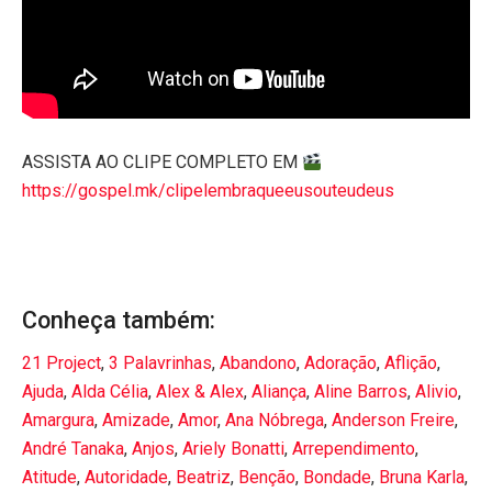
ASSISTA AO CLIPE COMPLETO EM
https://gospel.mk/clipelembraqueeusouteudeus
Conheça também:
21 Project
,
3 Palavrinhas
,
Abandono
,
Adoração
,
Aflição
,
Ajuda
,
Alda Célia
,
Alex & Alex
,
Aliança
,
Aline Barros
,
Alivio
,
Amargura
,
Amizade
,
Amor
,
Ana Nóbrega
,
Anderson Freire
,
André Tanaka
,
Anjos
,
Ariely Bonatti
,
Arrependimento
,
Atitude
,
Autoridade
,
Beatriz
,
Benção
,
Bondade
,
Bruna Karla
,