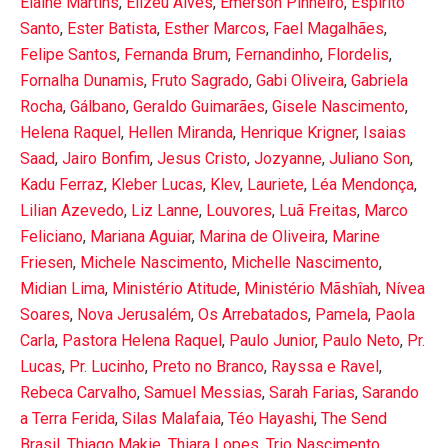
Elaine Martins
,
Elizeu Alves
,
Emerson Pinheiro
,
Espírito
Santo
,
Ester Batista
,
Esther Marcos
,
Fael Magalhães
,
Felipe Santos
,
Fernanda Brum
,
Fernandinho
,
Flordelis
,
Fornalha Dunamis
,
Fruto Sagrado
,
Gabi Oliveira
,
Gabriela
Rocha
,
Gálbano
,
Geraldo Guimarães
,
Gisele Nascimento
,
Helena Raquel
,
Hellen Miranda
,
Henrique Krigner
,
Isaias
Saad
,
Jairo Bonfim
,
Jesus Cristo
,
Jozyanne
,
Juliano Son
,
Kadu Ferraz
,
Kleber Lucas
,
Klev
,
Lauriete
,
Léa Mendonça
,
Lilian Azevedo
,
Liz Lanne
,
Louvores
,
Luã Freitas
,
Marco
Feliciano
,
Mariana Aguiar
,
Marina de Oliveira
,
Marine
Friesen
,
Michele Nascimento
,
Michelle Nascimento
,
Midian Lima
,
Ministério Atitude
,
Ministério Mãshîah
,
Nívea
Soares
,
Nova Jerusalém
,
Os Arrebatados
,
Pamela
,
Paola
Carla
,
Pastora Helena Raquel
,
Paulo Junior
,
Paulo Neto
,
Pr.
Lucas
,
Pr. Lucinho
,
Preto no Branco
,
Rayssa e Ravel
,
Rebeca Carvalho
,
Samuel Messias
,
Sarah Farias
,
Sarando
a Terra Ferida
,
Silas Malafaia
,
Téo Hayashi
,
The Send
Brasil
,
Thiago Makie
,
Thiara Lopes
,
Trio Nascimento
,