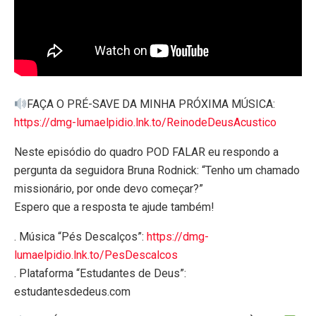
FAÇA O PRÉ-SAVE DA MINHA PRÓXIMA MÚSICA:
https://dmg-lumaelpidio.lnk.to/ReinodeDeusAcustico
Neste episódio do quadro POD FALAR eu respondo a
pergunta da seguidora Bruna Rodnick: “Tenho um chamado
missionário, por onde devo começar?”
Espero que a resposta te ajude também!
. Música “Pés Descalços”: ⁠⁠⁠
https://dmg-
lumaelpidio.lnk.to/PesDescalcos
. Plataforma “Estudantes de Deus”:
⁠⁠estudantesdedeus.com⁠⁠⁠⁠⁠⁠⁠⁠⁠⁠⁠⁠⁠⁠⁠⁠