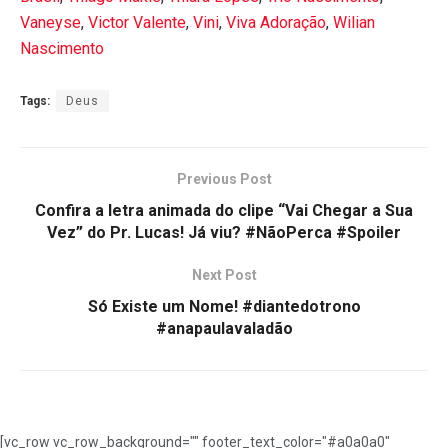
Vaneyse
,
Victor Valente
,
Vini
,
Viva Adoração
,
Wilian
Nascimento
Tags:
Deus
Previous Post
Confira a letra animada do clipe “Vai Chegar a Sua
Vez” do Pr. Lucas! Já viu? #NãoPerca #Spoiler
Next Post
Só Existe um Nome! #diantedotrono
#anapaulavaladão
[vc_row vc_row_background="" footer_text_color="#a0a0a0"