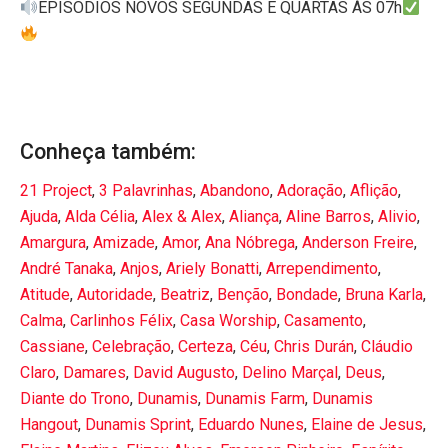
EPISÓDIOS NOVOS SEGUNDAS E QUARTAS ÀS 07h
Conheça também:
21 Project
,
3 Palavrinhas
,
Abandono
,
Adoração
,
Aflição
,
Ajuda
,
Alda Célia
,
Alex & Alex
,
Aliança
,
Aline Barros
,
Alivio
,
Amargura
,
Amizade
,
Amor
,
Ana Nóbrega
,
Anderson Freire
,
André Tanaka
,
Anjos
,
Ariely Bonatti
,
Arrependimento
,
Atitude
,
Autoridade
,
Beatriz
,
Benção
,
Bondade
,
Bruna Karla
,
Calma
,
Carlinhos Félix
,
Casa Worship
,
Casamento
,
Cassiane
,
Celebração
,
Certeza
,
Céu
,
Chris Durán
,
Cláudio
Claro
,
Damares
,
David Augusto
,
Delino Marçal
,
Deus
,
Diante do Trono
,
Dunamis
,
Dunamis Farm
,
Dunamis
Hangout
,
Dunamis Sprint
,
Eduardo Nunes
,
Elaine de Jesus
,