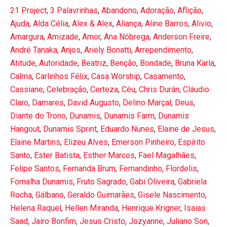
21 Project
,
3 Palavrinhas
,
Abandono
,
Adoração
,
Aflição
,
Ajuda
,
Alda Célia
,
Alex & Alex
,
Aliança
,
Aline Barros
,
Alivio
,
Amargura
,
Amizade
,
Amor
,
Ana Nóbrega
,
Anderson Freire
,
André Tanaka
,
Anjos
,
Ariely Bonatti
,
Arrependimento
,
Atitude
,
Autoridade
,
Beatriz
,
Benção
,
Bondade
,
Bruna Karla
,
Calma
,
Carlinhos Félix
,
Casa Worship
,
Casamento
,
Cassiane
,
Celebração
,
Certeza
,
Céu
,
Chris Durán
,
Cláudio
Claro
,
Damares
,
David Augusto
,
Delino Marçal
,
Deus
,
Diante do Trono
,
Dunamis
,
Dunamis Farm
,
Dunamis
Hangout
,
Dunamis Sprint
,
Eduardo Nunes
,
Elaine de Jesus
,
Elaine Martins
,
Elizeu Alves
,
Emerson Pinheiro
,
Espírito
Santo
,
Ester Batista
,
Esther Marcos
,
Fael Magalhães
,
Felipe Santos
,
Fernanda Brum
,
Fernandinho
,
Flordelis
,
Fornalha Dunamis
,
Fruto Sagrado
,
Gabi Oliveira
,
Gabriela
Rocha
,
Gálbano
,
Geraldo Guimarães
,
Gisele Nascimento
,
Helena Raquel
,
Hellen Miranda
,
Henrique Krigner
,
Isaias
Saad
,
Jairo Bonfim
,
Jesus Cristo
,
Jozyanne
,
Juliano Son
,