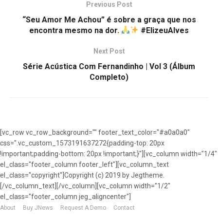
Previous Post
“Seu Amor Me Achou” é sobre a graça que nos
encontra mesmo na dor.
#ElizeuAlves
Next Post
Série Acústica Com Fernandinho | Vol 3 (Álbum
Completo)
[vc_row vc_row_background="" footer_text_color="#a0a0a0"
css=".vc_custom_1573191637272{padding-top: 20px
!important;padding-bottom: 20px !important;}"][vc_column width="1/4"
el_class="footer_column footer_left"][vc_column_text
el_class="copyright"]Copyright (c) 2019 by Jegtheme.
[/vc_column_text][/vc_column][vc_column width="1/2"
el_class="footer_column jeg_aligncenter"]
About
Buy JNews
Request A Demo
Contact