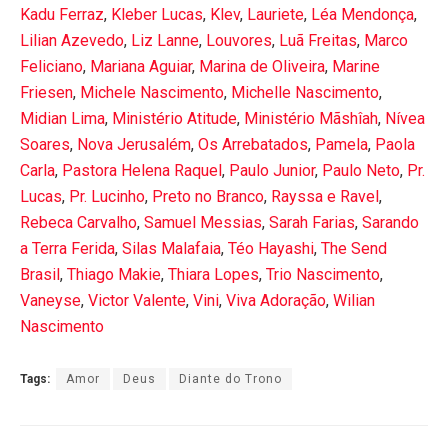
Kadu Ferraz
,
Kleber Lucas
,
Klev
,
Lauriete
,
Léa Mendonça
,
Lilian Azevedo
,
Liz Lanne
,
Louvores
,
Luã Freitas
,
Marco
Feliciano
,
Mariana Aguiar
,
Marina de Oliveira
,
Marine
Friesen
,
Michele Nascimento
,
Michelle Nascimento
,
Midian Lima
,
Ministério Atitude
,
Ministério Mãshîah
,
Nívea
Soares
,
Nova Jerusalém
,
Os Arrebatados
,
Pamela
,
Paola
Carla
,
Pastora Helena Raquel
,
Paulo Junior
,
Paulo Neto
,
Pr.
Lucas
,
Pr. Lucinho
,
Preto no Branco
,
Rayssa e Ravel
,
Rebeca Carvalho
,
Samuel Messias
,
Sarah Farias
,
Sarando
a Terra Ferida
,
Silas Malafaia
,
Téo Hayashi
,
The Send
Brasil
,
Thiago Makie
,
Thiara Lopes
,
Trio Nascimento
,
Vaneyse
,
Victor Valente
,
Vini
,
Viva Adoração
,
Wilian
Nascimento
Tags:
Amor
Deus
Diante do Trono