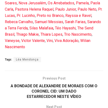
Soares
,
Nova Jerusalém
,
Os Arrebatados
,
Pamela
,
Paola
Carla
,
Pastora Helena Raquel
,
Paulo Junior
,
Paulo Neto
,
Pr.
Lucas
,
Pr. Lucinho
,
Preto no Branco
,
Rayssa e Ravel
,
Rebeca Carvalho
,
Samuel Messias
,
Sarah Farias
,
Sarando
a Terra Ferida
,
Silas Malafaia
,
Téo Hayashi
,
The Send
Brasil
,
Thiago Makie
,
Thiara Lopes
,
Trio Nascimento
,
Vaneyse
,
Victor Valente
,
Vini
,
Viva Adoração
,
Wilian
Nascimento
Tags:
Léa Mendonça
Previous Post
A BONDADE DE ALEXANDRE DE MORAES COM O
CORONEL CID: UM DADO
ESTARRECEDOR NESTE VÍDEO
Next Post