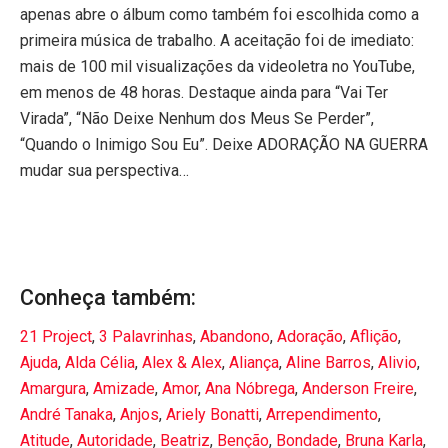
apenas abre o álbum como também foi escolhida como a
primeira música de trabalho. A aceitação foi de imediato:
mais de 100 mil visualizações da videoletra no YouTube,
em menos de 48 horas. Destaque ainda para “Vai Ter
Virada”, “Não Deixe Nenhum dos Meus Se Perder”,
“Quando o Inimigo Sou Eu”. Deixe ADORAÇÃO NA GUERRA
mudar sua perspectiva…
Conheça também:
21 Project
,
3 Palavrinhas
,
Abandono
,
Adoração
,
Aflição
,
Ajuda
,
Alda Célia
,
Alex & Alex
,
Aliança
,
Aline Barros
,
Alivio
,
Amargura
,
Amizade
,
Amor
,
Ana Nóbrega
,
Anderson Freire
,
André Tanaka
,
Anjos
,
Ariely Bonatti
,
Arrependimento
,
Atitude
,
Autoridade
,
Beatriz
,
Benção
,
Bondade
,
Bruna Karla
,