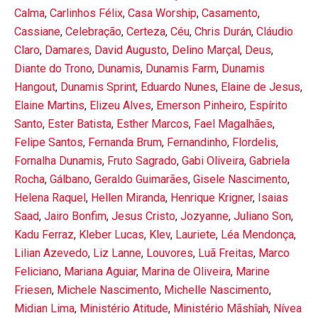
Calma
,
Carlinhos Félix
,
Casa Worship
,
Casamento
,
Cassiane
,
Celebração
,
Certeza
,
Céu
,
Chris Durán
,
Cláudio
Claro
,
Damares
,
David Augusto
,
Delino Marçal
,
Deus
,
Diante do Trono
,
Dunamis
,
Dunamis Farm
,
Dunamis
Hangout
,
Dunamis Sprint
,
Eduardo Nunes
,
Elaine de Jesus
,
Elaine Martins
,
Elizeu Alves
,
Emerson Pinheiro
,
Espírito
Santo
,
Ester Batista
,
Esther Marcos
,
Fael Magalhães
,
Felipe Santos
,
Fernanda Brum
,
Fernandinho
,
Flordelis
,
Fornalha Dunamis
,
Fruto Sagrado
,
Gabi Oliveira
,
Gabriela
Rocha
,
Gálbano
,
Geraldo Guimarães
,
Gisele Nascimento
,
Helena Raquel
,
Hellen Miranda
,
Henrique Krigner
,
Isaias
Saad
,
Jairo Bonfim
,
Jesus Cristo
,
Jozyanne
,
Juliano Son
,
Kadu Ferraz
,
Kleber Lucas
,
Klev
,
Lauriete
,
Léa Mendonça
,
Lilian Azevedo
,
Liz Lanne
,
Louvores
,
Luã Freitas
,
Marco
Feliciano
,
Mariana Aguiar
,
Marina de Oliveira
,
Marine
Friesen
,
Michele Nascimento
,
Michelle Nascimento
,
Midian Lima
,
Ministério Atitude
,
Ministério Mãshîah
,
Nívea