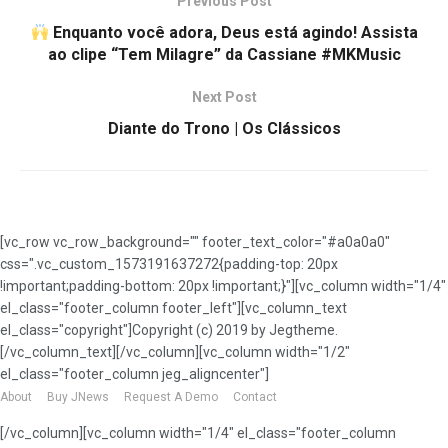
Previous Post
Enquanto você adora, Deus está agindo! Assista
ao clipe “Tem Milagre” da Cassiane #MKMusic
Next Post
Diante do Trono | Os Clássicos
[vc_row vc_row_background="" footer_text_color="#a0a0a0"
css=".vc_custom_1573191637272{padding-top: 20px
!important;padding-bottom: 20px !important;}"][vc_column width="1/4"
el_class="footer_column footer_left"][vc_column_text
el_class="copyright"]Copyright (c) 2019 by Jegtheme.
[/vc_column_text][/vc_column][vc_column width="1/2"
el_class="footer_column jeg_aligncenter"]
About
Buy JNews
Request A Demo
Contact
[/vc_column][vc_column width="1/4" el_class="footer_column