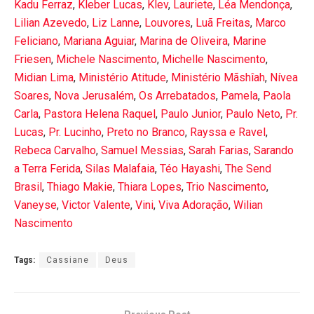
Kadu Ferraz
,
Kleber Lucas
,
Klev
,
Lauriete
,
Léa Mendonça
,
Lilian Azevedo
,
Liz Lanne
,
Louvores
,
Luã Freitas
,
Marco
Feliciano
,
Mariana Aguiar
,
Marina de Oliveira
,
Marine
Friesen
,
Michele Nascimento
,
Michelle Nascimento
,
Midian Lima
,
Ministério Atitude
,
Ministério Mãshîah
,
Nívea
Soares
,
Nova Jerusalém
,
Os Arrebatados
,
Pamela
,
Paola
Carla
,
Pastora Helena Raquel
,
Paulo Junior
,
Paulo Neto
,
Pr.
Lucas
,
Pr. Lucinho
,
Preto no Branco
,
Rayssa e Ravel
,
Rebeca Carvalho
,
Samuel Messias
,
Sarah Farias
,
Sarando
a Terra Ferida
,
Silas Malafaia
,
Téo Hayashi
,
The Send
Brasil
,
Thiago Makie
,
Thiara Lopes
,
Trio Nascimento
,
Vaneyse
,
Victor Valente
,
Vini
,
Viva Adoração
,
Wilian
Nascimento
Tags:
Cassiane
Deus