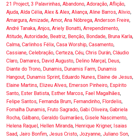
21 Project
,
3 Palavrinhas
,
Abandono
,
Adoração
,
Aflição
,
Ajuda
,
Alda Célia
,
Alex & Alex
,
Aliança
,
Aline Barros
,
Alivio
,
Amargura
,
Amizade
,
Amor
,
Ana Nóbrega
,
Anderson Freire
,
André Tanaka
,
Anjos
,
Ariely Bonatti
,
Arrependimento
,
Atitude
,
Autoridade
,
Beatriz
,
Benção
,
Bondade
,
Bruna Karla
,
Calma
,
Carlinhos Félix
,
Casa Worship
,
Casamento
,
Cassiane
,
Celebração
,
Certeza
,
Céu
,
Chris Durán
,
Cláudio
Claro
,
Damares
,
David Augusto
,
Delino Marçal
,
Deus
,
Diante do Trono
,
Dunamis
,
Dunamis Farm
,
Dunamis
Hangout
,
Dunamis Sprint
,
Eduardo Nunes
,
Elaine de Jesus
,
Elaine Martins
,
Elizeu Alves
,
Emerson Pinheiro
,
Espírito
Santo
,
Ester Batista
,
Esther Marcos
,
Fael Magalhães
,
Felipe Santos
,
Fernanda Brum
,
Fernandinho
,
Flordelis
,
Fornalha Dunamis
,
Fruto Sagrado
,
Gabi Oliveira
,
Gabriela
Rocha
,
Gálbano
,
Geraldo Guimarães
,
Gisele Nascimento
,
Helena Raquel
,
Hellen Miranda
,
Henrique Krigner
,
Isaias
Saad
,
Jairo Bonfim
,
Jesus Cristo
,
Jozyanne
,
Juliano Son
,