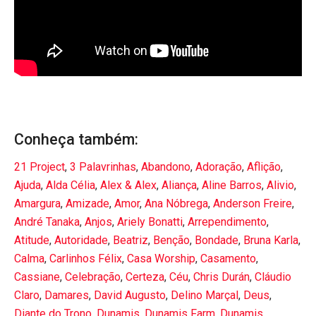
Conheça também:
21 Project
,
3 Palavrinhas
,
Abandono
,
Adoração
,
Aflição
,
Ajuda
,
Alda Célia
,
Alex & Alex
,
Aliança
,
Aline Barros
,
Alivio
,
Amargura
,
Amizade
,
Amor
,
Ana Nóbrega
,
Anderson Freire
,
André Tanaka
,
Anjos
,
Ariely Bonatti
,
Arrependimento
,
Atitude
,
Autoridade
,
Beatriz
,
Benção
,
Bondade
,
Bruna Karla
,
Calma
,
Carlinhos Félix
,
Casa Worship
,
Casamento
,
Cassiane
,
Celebração
,
Certeza
,
Céu
,
Chris Durán
,
Cláudio
Claro
,
Damares
,
David Augusto
,
Delino Marçal
,
Deus
,
Diante do Trono
,
Dunamis
,
Dunamis Farm
,
Dunamis