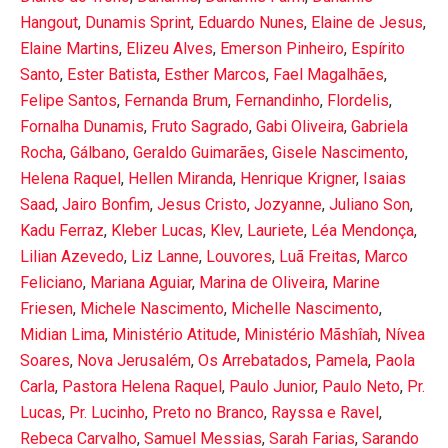
Hangout
,
Dunamis Sprint
,
Eduardo Nunes
,
Elaine de Jesus
,
Elaine Martins
,
Elizeu Alves
,
Emerson Pinheiro
,
Espírito
Santo
,
Ester Batista
,
Esther Marcos
,
Fael Magalhães
,
Felipe Santos
,
Fernanda Brum
,
Fernandinho
,
Flordelis
,
Fornalha Dunamis
,
Fruto Sagrado
,
Gabi Oliveira
,
Gabriela
Rocha
,
Gálbano
,
Geraldo Guimarães
,
Gisele Nascimento
,
Helena Raquel
,
Hellen Miranda
,
Henrique Krigner
,
Isaias
Saad
,
Jairo Bonfim
,
Jesus Cristo
,
Jozyanne
,
Juliano Son
,
Kadu Ferraz
,
Kleber Lucas
,
Klev
,
Lauriete
,
Léa Mendonça
,
Lilian Azevedo
,
Liz Lanne
,
Louvores
,
Luã Freitas
,
Marco
Feliciano
,
Mariana Aguiar
,
Marina de Oliveira
,
Marine
Friesen
,
Michele Nascimento
,
Michelle Nascimento
,
Midian Lima
,
Ministério Atitude
,
Ministério Mãshîah
,
Nívea
Soares
,
Nova Jerusalém
,
Os Arrebatados
,
Pamela
,
Paola
Carla
,
Pastora Helena Raquel
,
Paulo Junior
,
Paulo Neto
,
Pr.
Lucas
,
Pr. Lucinho
,
Preto no Branco
,
Rayssa e Ravel
,
Rebeca Carvalho
,
Samuel Messias
,
Sarah Farias
,
Sarando