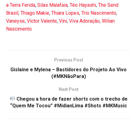
a Terra Ferida
,
Silas Malafaia
,
Téo Hayashi
,
The Send
Brasil
,
Thiago Makie
,
Thiara Lopes
,
Trio Nascimento
,
Vaneyse
,
Victor Valente
,
Vini
,
Viva Adoração
,
Wilian
Nascimento
Previous Post
Gislaine e Mylena – Bastidores do Projeto Ao Vivo
(#MKNãoPara)
Next Post
Chegou a hora de fazer shorts com o trecho de
“Quem Me Tocou” #MidianLima #Shots #MKMusic