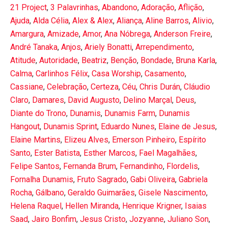
21 Project
,
3 Palavrinhas
,
Abandono
,
Adoração
,
Aflição
,
Ajuda
,
Alda Célia
,
Alex & Alex
,
Aliança
,
Aline Barros
,
Alivio
,
Amargura
,
Amizade
,
Amor
,
Ana Nóbrega
,
Anderson Freire
,
André Tanaka
,
Anjos
,
Ariely Bonatti
,
Arrependimento
,
Atitude
,
Autoridade
,
Beatriz
,
Benção
,
Bondade
,
Bruna Karla
,
Calma
,
Carlinhos Félix
,
Casa Worship
,
Casamento
,
Cassiane
,
Celebração
,
Certeza
,
Céu
,
Chris Durán
,
Cláudio
Claro
,
Damares
,
David Augusto
,
Delino Marçal
,
Deus
,
Diante do Trono
,
Dunamis
,
Dunamis Farm
,
Dunamis
Hangout
,
Dunamis Sprint
,
Eduardo Nunes
,
Elaine de Jesus
,
Elaine Martins
,
Elizeu Alves
,
Emerson Pinheiro
,
Espírito
Santo
,
Ester Batista
,
Esther Marcos
,
Fael Magalhães
,
Felipe Santos
,
Fernanda Brum
,
Fernandinho
,
Flordelis
,
Fornalha Dunamis
,
Fruto Sagrado
,
Gabi Oliveira
,
Gabriela
Rocha
,
Gálbano
,
Geraldo Guimarães
,
Gisele Nascimento
,
Helena Raquel
,
Hellen Miranda
,
Henrique Krigner
,
Isaias
Saad
,
Jairo Bonfim
,
Jesus Cristo
,
Jozyanne
,
Juliano Son
,