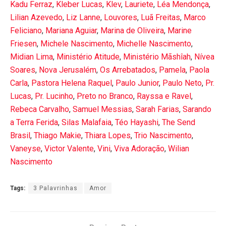
Kadu Ferraz
,
Kleber Lucas
,
Klev
,
Lauriete
,
Léa Mendonça
,
Lilian Azevedo
,
Liz Lanne
,
Louvores
,
Luã Freitas
,
Marco
Feliciano
,
Mariana Aguiar
,
Marina de Oliveira
,
Marine
Friesen
,
Michele Nascimento
,
Michelle Nascimento
,
Midian Lima
,
Ministério Atitude
,
Ministério Mãshîah
,
Nívea
Soares
,
Nova Jerusalém
,
Os Arrebatados
,
Pamela
,
Paola
Carla
,
Pastora Helena Raquel
,
Paulo Junior
,
Paulo Neto
,
Pr.
Lucas
,
Pr. Lucinho
,
Preto no Branco
,
Rayssa e Ravel
,
Rebeca Carvalho
,
Samuel Messias
,
Sarah Farias
,
Sarando
a Terra Ferida
,
Silas Malafaia
,
Téo Hayashi
,
The Send
Brasil
,
Thiago Makie
,
Thiara Lopes
,
Trio Nascimento
,
Vaneyse
,
Victor Valente
,
Vini
,
Viva Adoração
,
Wilian
Nascimento
Tags:
3 Palavrinhas
Amor