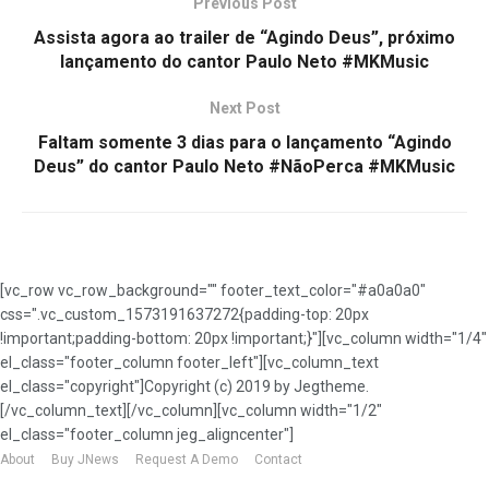
Previous Post
Assista agora ao trailer de “Agindo Deus”, próximo
lançamento do cantor Paulo Neto #MKMusic
Next Post
Faltam somente 3 dias para o lançamento “Agindo
Deus” do cantor Paulo Neto #NãoPerca #MKMusic
[vc_row vc_row_background="" footer_text_color="#a0a0a0"
css=".vc_custom_1573191637272{padding-top: 20px
!important;padding-bottom: 20px !important;}"][vc_column width="1/4"
el_class="footer_column footer_left"][vc_column_text
el_class="copyright"]Copyright (c) 2019 by Jegtheme.
[/vc_column_text][/vc_column][vc_column width="1/2"
el_class="footer_column jeg_aligncenter"]
About
Buy JNews
Request A Demo
Contact